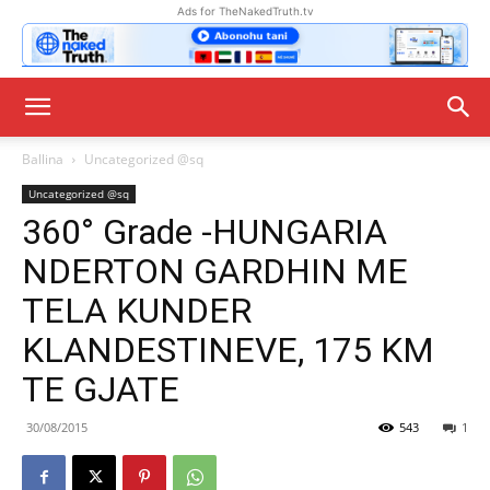
Ads for TheNakedTruth.tv
Ballina
Uncategorized @sq
Uncategorized @sq
360° Grade -HUNGARIA
NDERTON GARDHIN ME
TELA KUNDER
KLANDESTINEVE, 175 KM
TE GJATE
30/08/2015
543
1