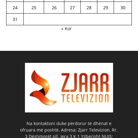
24
25
26
27
28
29
30
31
« Kor
Na kontaktoni duke përdorur të dhënat e
ofruara më poshtë. Adresa: Zjarr Televizion, Rr.
3 Dëshmorët pll. Jera 3 K.1 Yzberisht NUIS: