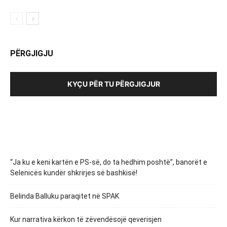
PËRGJIGJU
KYÇU PËR TU PËRGJIGJUR
“Ja ku e keni kartën e PS-së, do ta hedhim poshtë”, banorët e
Selenicës kundër shkrirjes së bashkisë!
Belinda Balluku paraqitet në SPAK
Kur narrativa kërkon të zëvendësojë qeverisjen