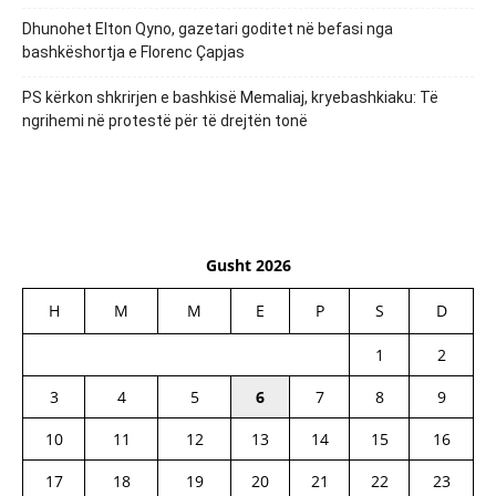
Dhunohet Elton Qyno, gazetari goditet në befasi nga
bashkëshortja e Florenc Çapjas
PS kërkon shkrirjen e bashkisë Memaliaj, kryebashkiaku: Të
ngrihemi në protestë për të drejtën tonë
Gusht 2026
H
M
M
E
P
S
D
1
2
3
4
5
6
7
8
9
10
11
12
13
14
15
16
17
18
19
20
21
22
23