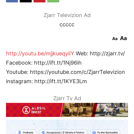
Zjarr Televizion Ad
ccccc
Aa
Aa
http://youtu.be/mjjkueqyiiY
Web: http://zjarr.tv/
Facebook: http://ift.tt/1Nj96ih
Youtube: https://youtube.com/c/ZjarrTelevizion
instagram: http://ift.tt/1KYE3Lm
Zjarr Tv Ad