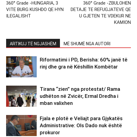
360° Grade -HUNGARIA, 3
360° Grade -ZBULOHEN
VITE BURG KUSHDO QE HYN
DETAJE TE REFUGJATEVE QE
ILEGALISHT
U GJETEN TE VDEKUR NE
KAMION
ARTIKUJ TË NGJASHËM
MË SHUMË NGA AUTORI
Riformatimi i PD, Berisha: 60% janë të
rinj dhe gra në Këshillin Kombëtar
Tirana “zien” nga protestat/ Rama
udhëton në Zvicër, Ermal Dredha i
mban valixhen
Fjala e plotë e Veliajt para Gjykatës
Administrative: Ols Dado nuk është
prokuror