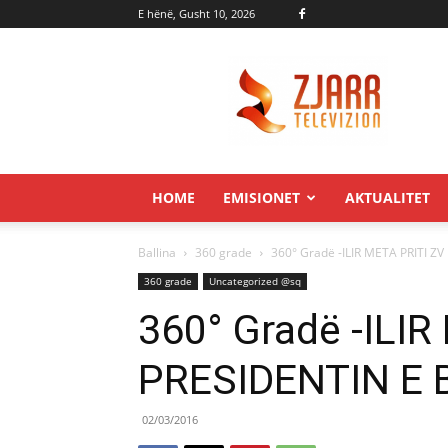
E hënë, Gusht 10, 2026
Zjarr.tv
HOME
EMISIONET
AKTUALITET
Ballina
360 grade
360° Gradë -ILIR META PRITI 
360 grade
Uncategorized @sq
360° Gradë -ILIR
PRESIDENTIN E
02/03/2016