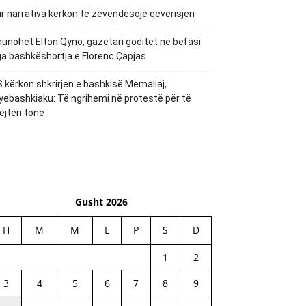
r narrativa kërkon të zëvendësojë qeverisjen
unohet Elton Qyno, gazetari goditet në befasi
a bashkëshortja e Florenc Çapjas
 kërkon shkrirjen e bashkisë Memaliaj,
yebashkiaku: Të ngrihemi në protestë për të
ejtën tonë
Gusht 2026
H
M
M
E
P
S
D
1
2
3
4
5
6
7
8
9