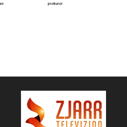
en
prokuror