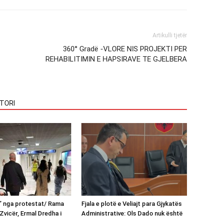
Artikulli tjetër
360° Gradë -VLORE NIS PROJEKTI PER
REHABILITIMIN E HAPSIRAVE TE GJELBERA
TORI
n” nga protestat/ Rama
Fjala e plotë e Veliajt para Gjykatës
Zvicër, Ermal Dredha i
Administrative: Ols Dado nuk është