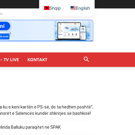
Shqip
English
tv
– TV LIVE
KONTAKT
a ku e keni kartën e PS-së, do ta hedhim poshtë”,
norët e Selenicës kundër shkrirjes së bashkisë!
linda Balluku paraqitet në SPAK