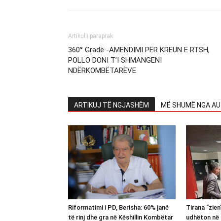
Artikulli paraprak
360° Gradë -AMENDIMI PËR KREUN E RTSH,
POLLO DONI T’I SHMANGENI
NDËRKOMBËTARËVE
ARTIKUJ TË NGJASHËM
MË SHUMË NGA AU
Riformatimi i PD, Berisha: 60% janë
Tirana “zie
të rinj dhe gra në Këshillin Kombëtar
udhëton në 