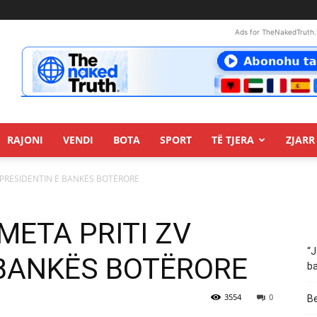
Ads for TheNakedTruth.
RAJONI
VENDI
BOTA
SPORT
TË TJERA
ZJARR 
ZV PRESIDENTIN E BANKËS BOTËRORE
 META PRITI ZV
“J
 BANKËS BOTËRORE
ba
3554
0
Be