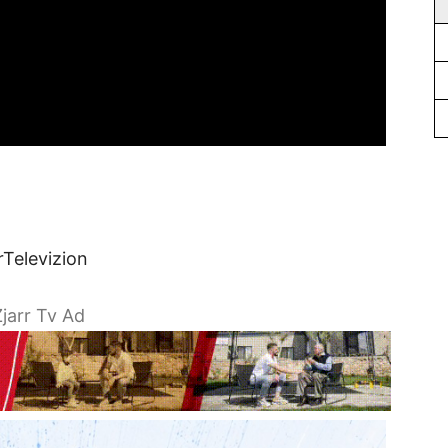
rTelevizion
jarr Tv Ad