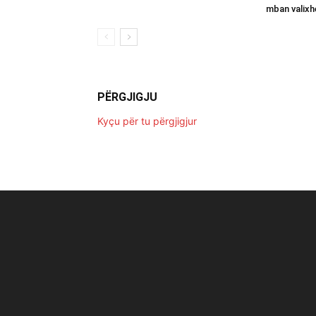
mban valixh
PËRGJIGJU
Kyçu për tu përgjigjur