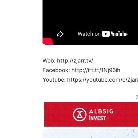
Web: http://zjarr.tv/
Facebook: http://ift.tt/1Nj96ih
Youtube: https://youtube.com/c/Zjar
Z