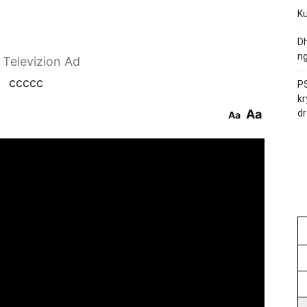
Ku
Dh
ng
r Televizion Ad
ccccc
PS
kr
Aa
dr
Aa