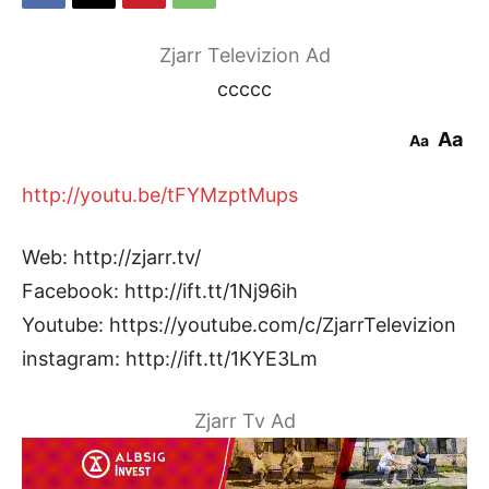
Zjarr Televizion Ad
ccccc
Aa
Aa
http://youtu.be/tFYMzptMups
Web: http://zjarr.tv/
Facebook: http://ift.tt/1Nj96ih
Youtube: https://youtube.com/c/ZjarrTelevizion
instagram: http://ift.tt/1KYE3Lm
Zjarr Tv Ad