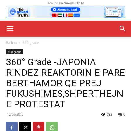
Ads for TheNakedTruth.tv
Ballina
360 grade
360 grade
360° Grade -JAPONIA
RINDEZ REAKTORIN E PARE
BERTHAMOR QE PREJ
FUKUSHIMES,SHPERTHEJN
E PROTESTAT
12/08/2015
695
0