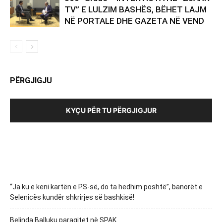
TV” E LULZIM BASHËS, BËHET LAJM
NË PORTALE DHE GAZETA NË VEND
PËRGJIGJU
KYÇU PËR TU PËRGJIGJUR
“Ja ku e keni kartën e PS-së, do ta hedhim poshtë”, banorët e
Selenicës kundër shkrirjes së bashkisë!
Belinda Balluku paraqitet në SPAK