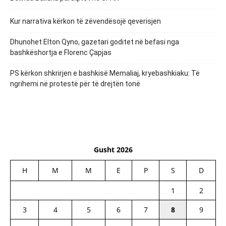
Kur narrativa kërkon të zëvendësojë qeverisjen
Dhunohet Elton Qyno, gazetari goditet në befasi nga
bashkëshortja e Florenc Çapjas
PS kërkon shkrirjen e bashkisë Memaliaj, kryebashkiaku: Të
ngrihemi në protestë për të drejtën tonë
Gusht 2026
H
M
M
E
P
S
D
1
2
3
4
5
6
7
8
9