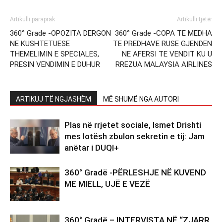
Artikulli paraprak
Artikulli tjetër
360° Grade -OPOZITA DERGON
360° Grade -COPA TE MEDHA
NE KUSHTETUESE
TE PREDHAVE RUSE GJENDEN
THEMELIMIN E SPECIALES,
NE AFERSI TE VENDIT KU U
PRESIN VENDIMIN E DUHUR
RREZUA MALAYSIA AIRLINES
ARTIKUJ TË NGJASHËM
MË SHUMË NGA AUTORI
Plas në rrjetet sociale, Ismet Drishti
mes lotësh zbulon sekretin e tij: Jam
anëtar i DUQI+
360° Gradë -PËRLESHJE NË KUVEND
ME MIELL, UJË E VEZË
360° Gradë – INTERVISTA NË “ZJARR