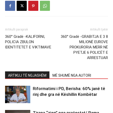
Artikulli paraprak
Artikulli tjetër
360° Gradë -KALIFORNI,
360° Gradë -GRABITJA E 3 8
POLICIA ZBULON
MILIONË EUROVE
IDENTITETET E VIKTIMAVE
PROKURORIA MERR NË
PYETJE 6 POLICËT E
ARRESTUAR
ARTIKUJ TË NGJASHËM
MË SHUMË NGA AUTORI
Riformatimi i PD, Berisha: 60% janë të
rinj dhe gra në Këshillin Kombëtar
Tirana “zien” nga protestat/ Rama