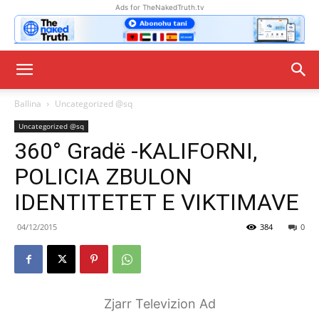
Ads for TheNakedTruth.tv
Ballina
Uncategorized @sq
Uncategorized @sq
360° Gradë -KALIFORNI,
POLICIA ZBULON
IDENTITETET E VIKTIMAVE
04/12/2015
384
0
Zjarr Televizion Ad