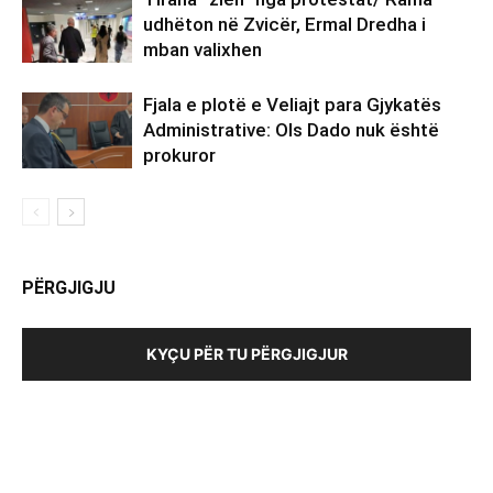
udhëton në Zvicër, Ermal Dredha i
mban valixhen
Fjala e plotë e Veliajt para Gjykatës
Administrative: Ols Dado nuk është
prokuror
PËRGJIGJU
KYÇU PËR TU PËRGJIGJUR