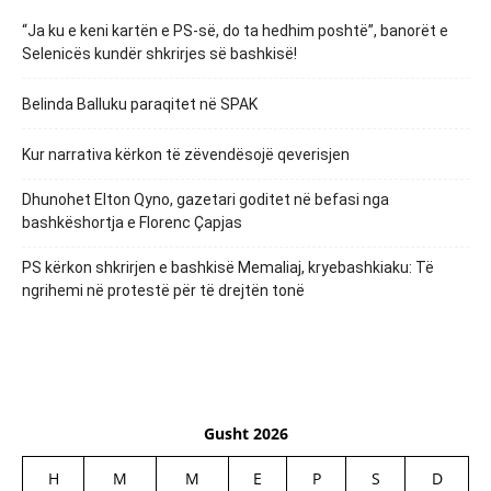
“Ja ku e keni kartën e PS-së, do ta hedhim poshtë”, banorët e
Selenicës kundër shkrirjes së bashkisë!
Belinda Balluku paraqitet në SPAK
Kur narrativa kërkon të zëvendësojë qeverisjen
Dhunohet Elton Qyno, gazetari goditet në befasi nga
bashkëshortja e Florenc Çapjas
PS kërkon shkrirjen e bashkisë Memaliaj, kryebashkiaku: Të
ngrihemi në protestë për të drejtën tonë
Gusht 2026
H
M
M
E
P
S
D