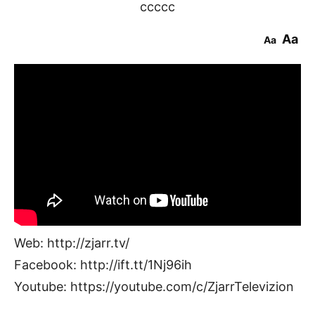
ccccc
Aa
Aa
Web: http://zjarr.tv/
Facebook: http://ift.tt/1Nj96ih
Youtube: https://youtube.com/c/ZjarrTelevizion