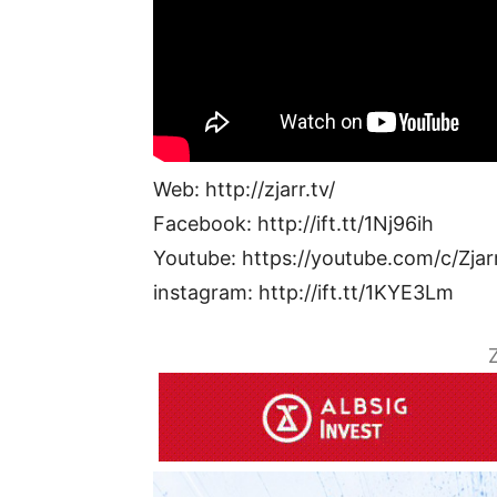
Web: http://zjarr.tv/
Facebook: http://ift.tt/1Nj96ih
Youtube: https://youtube.com/c/Zjar
instagram: http://ift.tt/1KYE3Lm
Z