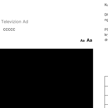
Ku
Dh
ng
r Televizion Ad
ccccc
PS
kr
Aa
dr
Aa