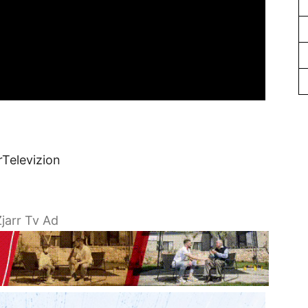
rTelevizion
jarr Tv Ad