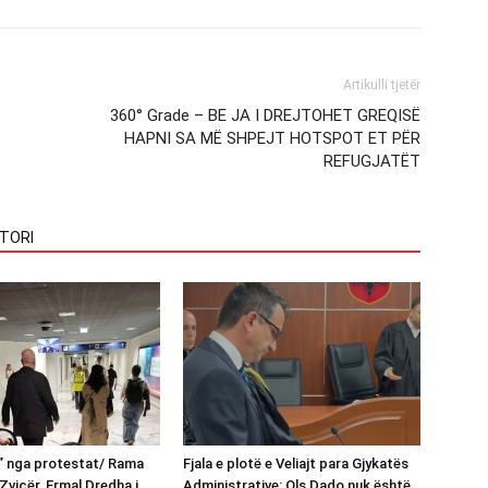
Artikulli tjetër
360° Grade – BE JA I DREJTOHET GREQISË
HAPNI SA MË SHPEJT HOTSPOT ET PËR
REFUGJATËT
TORI
n” nga protestat/ Rama
Fjala e plotë e Veliajt para Gjykatës
Zvicër, Ermal Dredha i
Administrative: Ols Dado nuk është