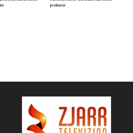
en
prokuror