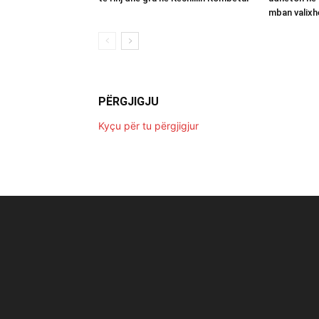
mban valixh
PËRGJIGJU
Kyçu për tu përgjigjur