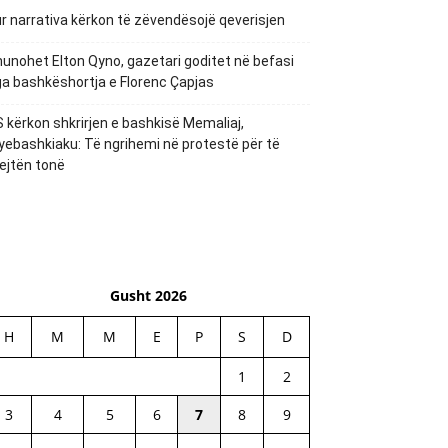
r narrativa kërkon të zëvendësojë qeverisjen
unohet Elton Qyno, gazetari goditet në befasi
a bashkëshortja e Florenc Çapjas
 kërkon shkrirjen e bashkisë Memaliaj,
yebashkiaku: Të ngrihemi në protestë për të
ejtën tonë
Gusht 2026
H
M
M
E
P
S
D
1
2
3
4
5
6
7
8
9