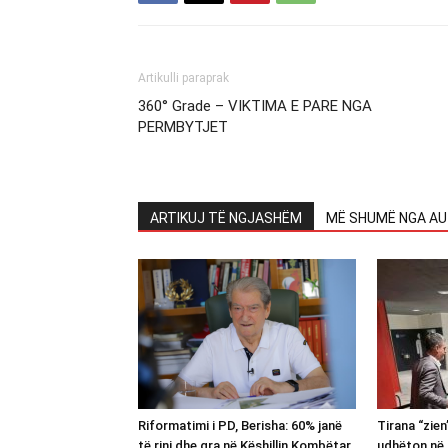
Artikulli paraprak
360° Grade – VIKTIMA E PARE NGA
PERMBYTJET
ARTIKUJ TË NGJASHËM
MË SHUMË NGA AU
Riformatimi i PD, Berisha: 60% janë
Tirana “zie
të rinj dhe gra në Këshillin Kombëtar
udhëton në 