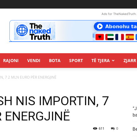
Ads for TheNakedTruth.
RAJONI
VENDI
BOTA
SPORT
TË TJERA
ZJARR 
IN, 7 2 MLN EURO PËR ENERGJINË
SH NIS IMPORTIN, 7
“J
R ENERGJINË
ba
611
0
Be