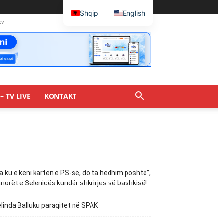
Shqip
English
tv
– TV LIVE
KONTAKT
a ku e keni kartën e PS-së, do ta hedhim poshtë”,
norët e Selenicës kundër shkrirjes së bashkisë!
linda Balluku paraqitet në SPAK