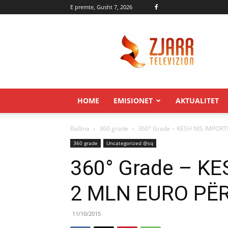
E premte, Gusht 7, 2026
Zjarr.tv
HOME
EMISIONET
AKTUALITET
Ballina
360 grade
360° Grade – KESH NIS IMPORT
360 grade
Uncategorized @sq
360° Grade – KE
2 MLN EURO PË
11/10/2015