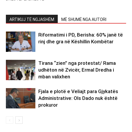
ARTIKUJ TË NGJASHËM
MË SHUMË NGA AUTORI
Riformatimi i PD, Berisha: 60% janë të
rinj dhe gra në Këshillin Kombëtar
Tirana “zien” nga protestat/ Rama
udhëton në Zvicër, Ermal Dredha i
mban valixhen
Fjala e plotë e Veliajt para Gjykatës
Administrative: Ols Dado nuk është
prokuror