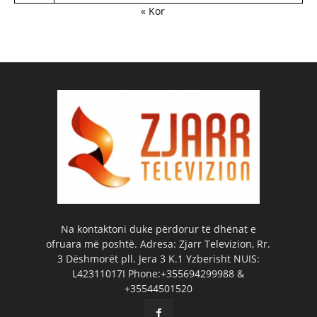
« Kor
Na kontaktoni duke përdorur të dhënat e
ofruara më poshtë. Adresa: Zjarr Televizion, Rr.
3 Dëshmorët pll. Jera 3 K.1 Yzberisht NUIS:
L42311017I Phone:+355694299988 &
+35544501520