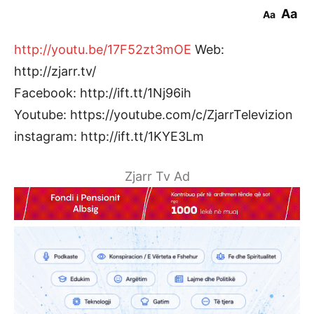
Aa
Aa
http://youtu.be/17F52zt3mOE
Web:
http://zjarr.tv/
Facebook: http://ift.tt/1Nj96ih
Youtube: https://youtube.com/c/ZjarrTelevizion
instagram: http://ift.tt/1KYE3Lm
Zjarr Tv Ad