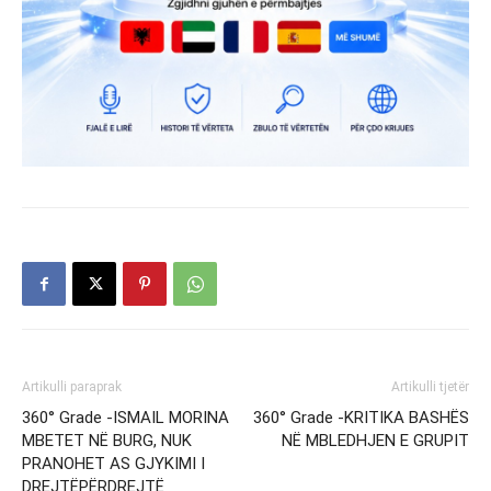
Artikulli paraprak
Artikulli tjetër
360° Grade -ISMAIL MORINA
360° Grade -KRITIKA BASHËS
MBETET NË BURG, NUK
NË MBLEDHJEN E GRUPIT
PRANOHET AS GJYKIMI I
DREJTËPËRDREJTË