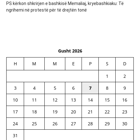
PS kërkon shkrirjen e bashkisë Memaliaj, kryebashkiaku: Të
ngrihemi në protestë për të drejtën tonë
Gusht 2026
H
M
M
E
P
S
D
1
2
3
4
5
6
7
8
9
10
11
12
13
14
15
16
17
18
19
20
21
22
23
24
25
26
27
28
29
30
31