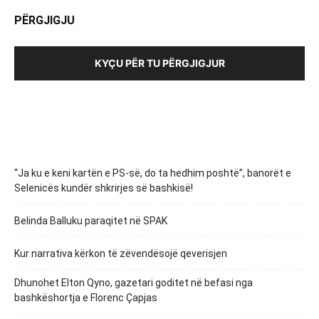
PËRGJIGJU
KYÇU PËR TU PËRGJIGJUR
“Ja ku e keni kartën e PS-së, do ta hedhim poshtë”, banorët e
Selenicës kundër shkrirjes së bashkisë!
Belinda Balluku paraqitet në SPAK
Kur narrativa kërkon të zëvendësojë qeverisjen
Dhunohet Elton Qyno, gazetari goditet në befasi nga
bashkëshortja e Florenc Çapjas