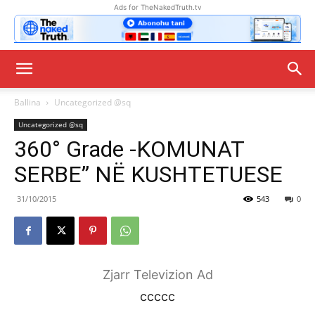
Ads for TheNakedTruth.tv
Ballina
Uncategorized @sq
Uncategorized @sq
360° Grade -KOMUNAT
SERBE” NË KUSHTETUESE
31/10/2015
543
0
Zjarr Televizion Ad
ccccc