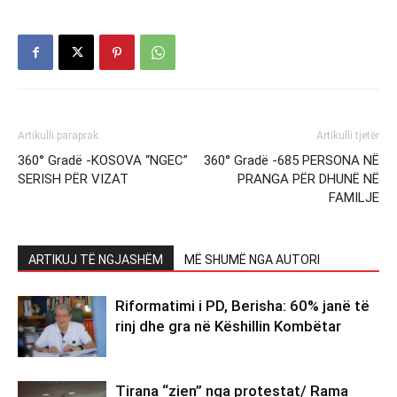
Artikulli paraprak
Artikulli tjetër
360° Gradë -KOSOVA “NGEC”
360° Gradë -685 PERSONA NË
SERISH PËR VIZAT
PRANGA PËR DHUNË NË
FAMILJE
ARTIKUJ TË NGJASHËM
MË SHUMË NGA AUTORI
Riformatimi i PD, Berisha: 60% janë të
rinj dhe gra në Këshillin Kombëtar
Tirana “zien” nga protestat/ Rama