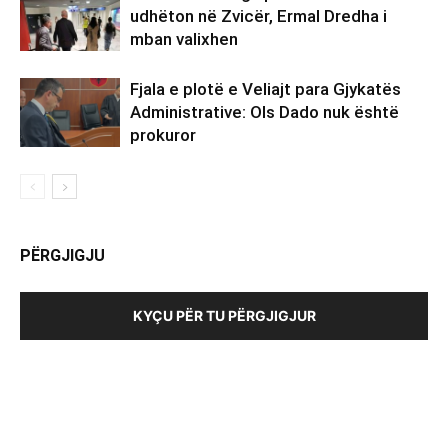
udhëton në Zvicër, Ermal Dredha i
mban valixhen
Fjala e plotë e Veliajt para Gjykatës
Administrative: Ols Dado nuk është
prokuror
PËRGJIGJU
KYÇU PËR TU PËRGJIGJUR