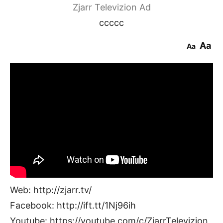
Zjarr Televizion Ad
ccccc
Aa
Aa
Web: http://zjarr.tv/
Facebook: http://ift.tt/1Nj96ih
Youtube: https://youtube.com/c/ZjarrTelevizion