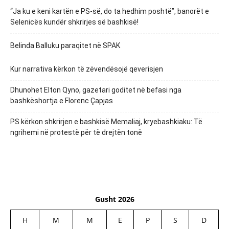
“Ja ku e keni kartën e PS-së, do ta hedhim poshtë”, banorët e
Selenicës kundër shkrirjes së bashkisë!
Belinda Balluku paraqitet në SPAK
Kur narrativa kërkon të zëvendësojë qeverisjen
Dhunohet Elton Qyno, gazetari goditet në befasi nga
bashkëshortja e Florenc Çapjas
PS kërkon shkrirjen e bashkisë Memaliaj, kryebashkiaku: Të
ngrihemi në protestë për të drejtën tonë
Gusht 2026
H
M
M
E
P
S
D