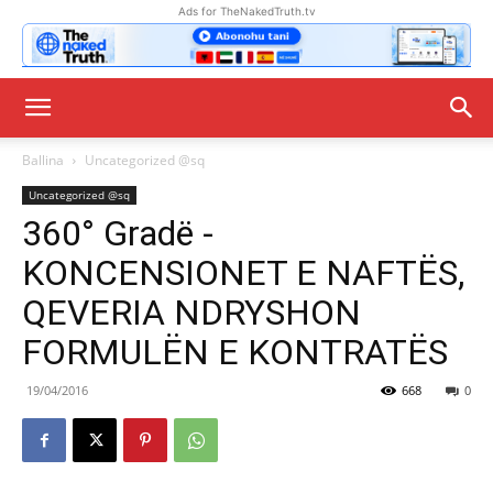
Ads for TheNakedTruth.tv
Ballina
Uncategorized @sq
Uncategorized @sq
360° Gradë -
KONCENSIONET E NAFTËS,
QEVERIA NDRYSHON
FORMULËN E KONTRATËS
19/04/2016
668
0