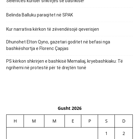
Selenicës kundër shkrirjes së bashkisë!
Belinda Balluku paraqitet në SPAK
Kur narrativa kërkon të zëvendësojë qeverisjen
Dhunohet Elton Qyno, gazetari goditet në befasi nga
bashkëshortja e Florenc Çapjas
PS kërkon shkrirjen e bashkisë Memaliaj, kryebashkiaku: Të
ngrihemi në protestë për të drejtën tonë
Gusht 2026
H
M
M
E
P
S
D
1
2