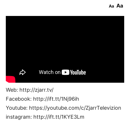
Aa
Aa
Web: http://zjarr.tv/
Facebook: http://ift.tt/1Nj96ih
Youtube: https://youtube.com/c/ZjarrTelevizion
instagram: http://ift.tt/1KYE3Lm