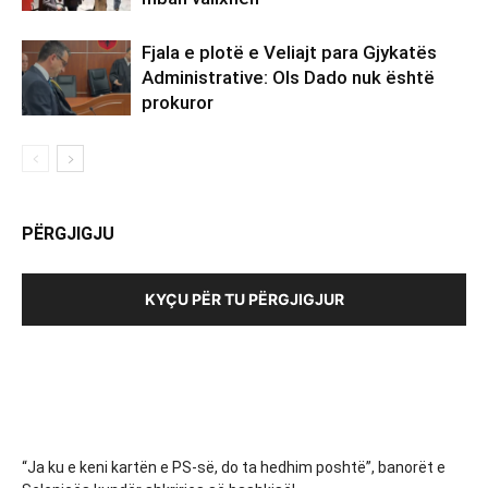
Fjala e plotë e Veliajt para Gjykatës
Administrative: Ols Dado nuk është
prokuror
PËRGJIGJU
KYÇU PËR TU PËRGJIGJUR
“Ja ku e keni kartën e PS-së, do ta hedhim poshtë”, banorët e