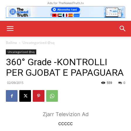
Ads for TheNakedTruth.tv
Ballina
Uncategorized @sq
Uncategorized @sq
360° Grade -KONTROLLI
PER GJOBAT E PAPAGUARA
02/09/2015
559
0
Zjarr Televizion Ad
ccccc