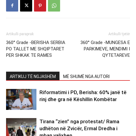
Artikulli paraprak
Artikulli tjetër
360° Grade -BERISHA SERBIA
360° Grade -MUNGESA E
PO TALLET ME SHQIPTARET
PARKIMEVE, MENDIMI I
PER SHKAK TE RAMES
QYTETAREVE
ARTIKUJ TË NGJASHËM
MË SHUMË NGA AUTORI
Riformatimi i PD, Berisha: 60% janë të
rinj dhe gra në Këshillin Kombëtar
Tirana “zien” nga protestat/ Rama
udhëton në Zvicër, Ermal Dredha i
mban valixhen