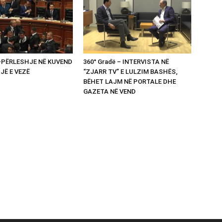
 -PËRLESHJE NË KUVEND
360° Gradë – INTERVISTA NË
UJË E VEZË
“ZJARR TV” E LULZIM BASHËS,
BËHET LAJM NË PORTALE DHE
GAZETA NË VEND