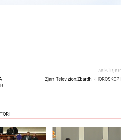
Artikulli tjetër
A
Zjarr Televizion:Zbardhi -HOROSKOPI
ER
TORI