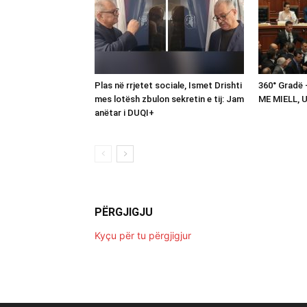
Plas në rrjetet sociale, Ismet Drishti
360° Gradë
mes lotësh zbulon sekretin e tij: Jam
ME MIELL, 
anëtar i DUQI+
PËRGJIGJU
Kyçu për tu përgjigjur