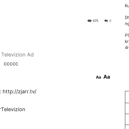
Ku
Dh
675
0
ng
PS
kr
dr
r Televizion Ad
ccccc
Aa
Aa
http://zjarr.tv/
rTelevizion