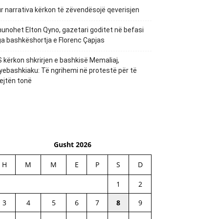
r narrativa kërkon të zëvendësojë qeverisjen
unohet Elton Qyno, gazetari goditet në befasi
a bashkëshortja e Florenc Çapjas
 kërkon shkrirjen e bashkisë Memaliaj,
yebashkiaku: Të ngrihemi në protestë për të
ejtën tonë
Gusht 2026
H
M
M
E
P
S
D
1
2
3
4
5
6
7
8
9