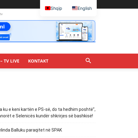
Shqip
English
tv
– TV LIVE
KONTAKT
a ku e keni kartën e PS-së, do ta hedhim poshtë”,
norët e Selenicës kundër shkrirjes së bashkisë!
linda Balluku paraqitet në SPAK