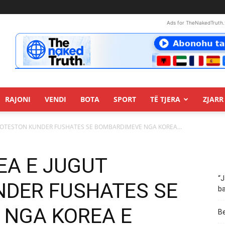
Ads for TheNakedTruth.
RAJONI
VENDI
BOTA
SPORT
TË TJERA
ZJARR 
PROTESTON KUNDER FUSHATES SE BOMBARDIMEVE NGA KOREA...
REA E JUGUT
“J
DER FUSHATES SE
ba
 NGA KOREA E
Be