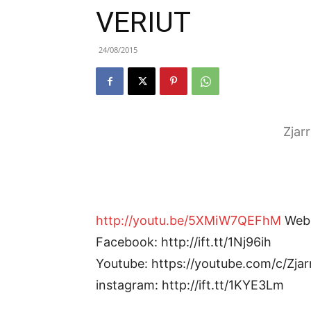
VERIUT
24/08/2015
Zjar
http://youtu.be/5XMiW7QEFhM
Web: 
Facebook: http://ift.tt/1Nj96ih
Youtube: https://youtube.com/c/Zjar
instagram: http://ift.tt/1KYE3Lm