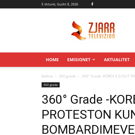
E shtunë, Gusht 8, 2026
Zjarr.tv
HOME
EMISIONET
AKTUALITET
Ballina
360 grade
360° Grade -KOREA E JUGUT 
360 grade
360° Grade -KO
PROTESTON KUN
BOMBARDIMEVE