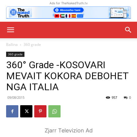
Ads for TheNakedTruth.tv
Ballina
360 grade
360 grade
360° Grade -KOSOVARI
MEVAIT KOKORA DEBOHET
NGA ITALIA
09/08/2015
957
0
Zjarr Televizion Ad