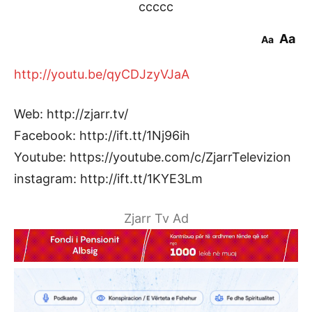
ccccc
Aa
Aa
http://youtu.be/qyCDJzyVJaA
Web: http://zjarr.tv/
Facebook: http://ift.tt/1Nj96ih
Youtube: https://youtube.com/c/ZjarrTelevizion
instagram: http://ift.tt/1KYE3Lm
Zjarr Tv Ad