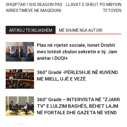
SHQIPTAR I ISIS REAGON PAS
LLAVAT E DHEUT PO MBYSIN
ARRESTIMEVE NE MAQEDONI
TETOVEN
ARTIKUJ TË NGJASHËM
MË SHUMË NGA AUTORI
Plas në rrjetet sociale, Ismet Drishti
mes lotësh zbulon sekretin e tij: Jam
anëtar i DUQI+
360° Gradë -PËRLESHJE NË KUVEND
ME MIELL, UJË E VEZË
360° Gradë – INTERVISTA NË “ZJARR
TV” E LULZIM BASHËS, BËHET LAJM
NË PORTALE DHE GAZETA NË VEND