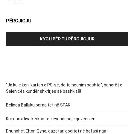
PËRGJIGJU
KYÇU PËR TU PËRGJIGJUR
“Ja ku e keni kartën e PS-së, do ta hedhim poshtë”, banorët e
Selenicës kundër shkrirjes së bashkisë!
Belinda Balluku paraqitet në SPAK
Kur narrativa kërkon të zëvendësojë qeverisjen
Dhunohet Elton Qyno, gazetari goditet në befasi nga