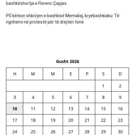
bashkëshortja e Florenc Çapjas
PS kërkon shkrirjen e bashkisë Memaliaj, kryebashkiaku: Të
ngrihemi në protestë për të drejtën tonë
Gusht 2026
H
M
M
E
P
S
D
1
2
3
4
5
6
7
8
9
10
11
12
13
14
15
16
17
18
19
20
21
22
23
24
25
26
27
28
29
30