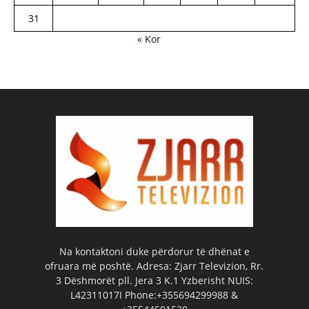
31
« Kor
Na kontaktoni duke përdorur të dhënat e
ofruara më poshtë. Adresa: Zjarr Televizion, Rr.
3 Dëshmorët pll. Jera 3 K.1 Yzberisht NUIS:
L42311017I Phone:+355694299988 &