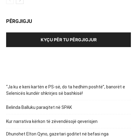
PËRGJIGJU
KYÇU PËR TU PËRGJIGJUR
“Ja ku e keni kartën e PS-së, do ta hedhim poshtë”, banorët e
Selenicës kundër shkrirjes së bashkisë!
Belinda Balluku paraqitet në SPAK
Kur narrativa kërkon të zëvendësojë qeverisjen
Dhunohet Elton Qyno, gazetari goditet në befasi nga