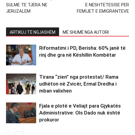
SULME TE TJERA NE
E NESHTETESISE PER
JERUZALEM
FEMIJET E EMIGRANTEVE
ARTIKUJ TË NGJASHËM
MË SHUMË NGA AUTORI
Riformatimi i PD, Berisha: 60% janë të
rinj dhe gra në Këshillin Kombëtar
Tirana “zien” nga protestat/ Rama
udhëton në Zvicër, Ermal Dredha i
mban valixhen
Fjala e plotë e Veliajt para Gjykatës
Administrative: Ols Dado nuk është
prokuror