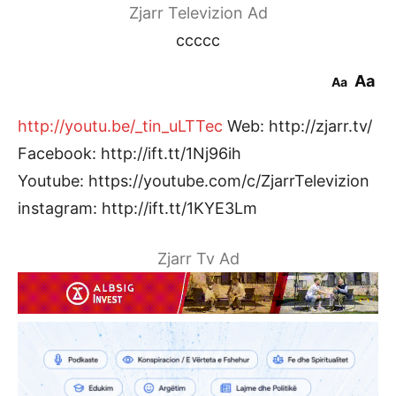
Zjarr Televizion Ad
ccccc
Aa
Aa
http://youtu.be/_tin_uLTTec
Web: http://zjarr.tv/
Facebook: http://ift.tt/1Nj96ih
Youtube: https://youtube.com/c/ZjarrTelevizion
instagram: http://ift.tt/1KYE3Lm
Zjarr Tv Ad