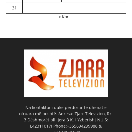
31
« Kor
Na kontaktoni duke përdorur të dhënat e
ofruara më poshtë. Adresa: Zjarr Televizion, Rr.
3 Dëshmorët pll. Jera 3 K.1 Yzberisht NUIS:
L42311017I Phone:+355694299988 &