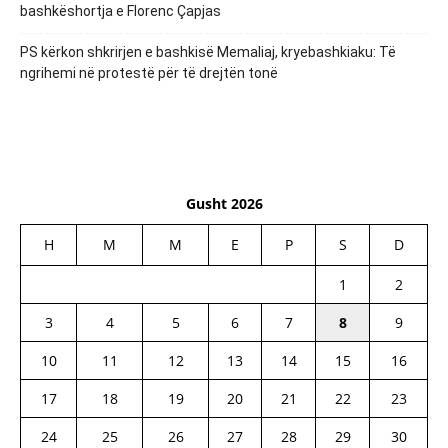
bashkëshortja e Florenc Çapjas
PS kërkon shkrirjen e bashkisë Memaliaj, kryebashkiaku: Të
ngrihemi në protestë për të drejtën tonë
Gusht 2026
H
M
M
E
P
S
D
1
2
3
4
5
6
7
8
9
10
11
12
13
14
15
16
17
18
19
20
21
22
23
24
25
26
27
28
29
30