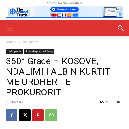
Ads for TheNakedTruth.tv
Ballina
360 grade
360 grade
Uncategorized @sq
360° Grade – KOSOVE,
NDALIMI I ALBIN KURTIT
ME URDHER TE
PROKURORIT
13/10/2015
748
0