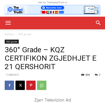
Ads for TheNakedTruth.tv
Ballina
360 grade
360 grade
360° Grade – KQZ
CERTIFIKON ZGJEDHJET E
21 QERSHORIT
11/08/2015
604
0
Zjarr Televizion Ad