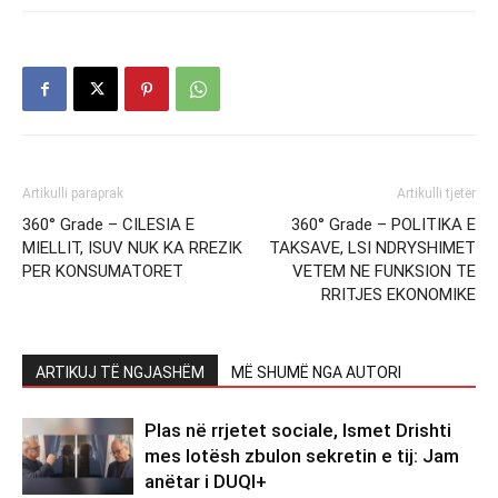
Artikulli paraprak
Artikulli tjetër
360° Grade – CILESIA E
360° Grade – POLITIKA E
MIELLIT, ISUV NUK KA RREZIK
TAKSAVE, LSI NDRYSHIMET
PER KONSUMATORET
VETEM NE FUNKSION TE
RRITJES EKONOMIKE
ARTIKUJ TË NGJASHËM
MË SHUMË NGA AUTORI
Plas në rrjetet sociale, Ismet Drishti
mes lotësh zbulon sekretin e tij: Jam
anëtar i DUQI+