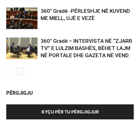
360° Gradë -PËRLESHJE NË KUVEND
ME MIELL, UJË E VEZË
360° Gradë – INTERVISTA NË “ZJARR
TV” E LULZIM BASHËS, BËHET LAJM
NË PORTALE DHE GAZETA NË VEND
PËRGJIGJU
KYÇU PËR TU PËRGJIGJUR