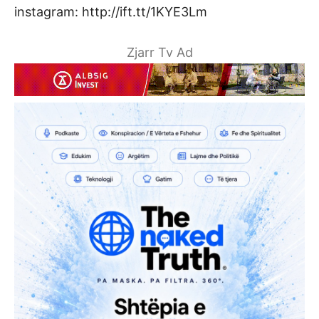
instagram: http://ift.tt/1KYE3Lm
Zjarr Tv Ad