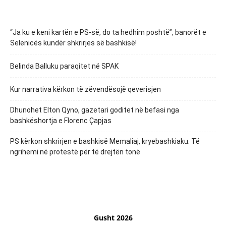
“Ja ku e keni kartën e PS-së, do ta hedhim poshtë”, banorët e
Selenicës kundër shkrirjes së bashkisë!
Belinda Balluku paraqitet në SPAK
Kur narrativa kërkon të zëvendësojë qeverisjen
Dhunohet Elton Qyno, gazetari goditet në befasi nga
bashkëshortja e Florenc Çapjas
PS kërkon shkrirjen e bashkisë Memaliaj, kryebashkiaku: Të
ngrihemi në protestë për të drejtën tonë
Gusht 2026