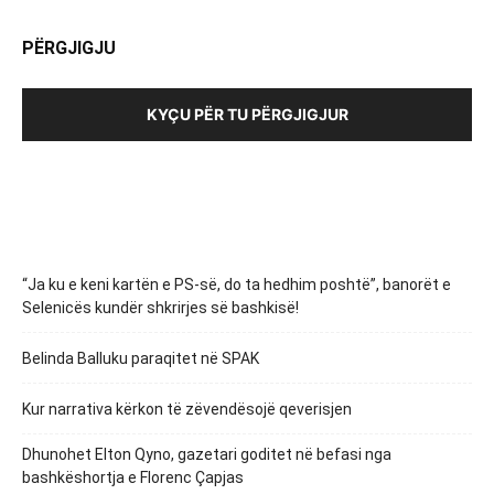
PËRGJIGJU
KYÇU PËR TU PËRGJIGJUR
“Ja ku e keni kartën e PS-së, do ta hedhim poshtë”, banorët e
Selenicës kundër shkrirjes së bashkisë!
Belinda Balluku paraqitet në SPAK
Kur narrativa kërkon të zëvendësojë qeverisjen
Dhunohet Elton Qyno, gazetari goditet në befasi nga
bashkëshortja e Florenc Çapjas