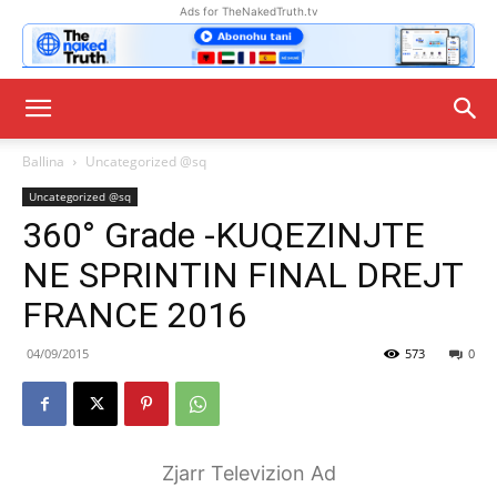
Ads for TheNakedTruth.tv
Ballina
Uncategorized @sq
Uncategorized @sq
360° Grade -KUQEZINJTE
NE SPRINTIN FINAL DREJT
FRANCE 2016
04/09/2015
573
0
Zjarr Televizion Ad