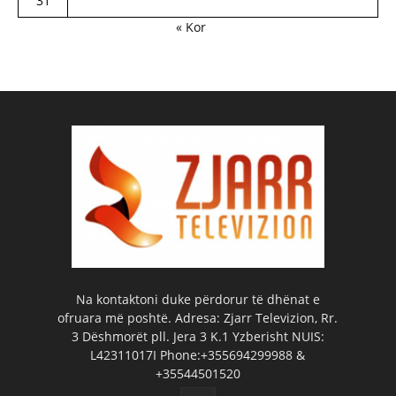
31
« Kor
Na kontaktoni duke përdorur të dhënat e
ofruara më poshtë. Adresa: Zjarr Televizion, Rr.
3 Dëshmorët pll. Jera 3 K.1 Yzberisht NUIS:
L42311017I Phone:+355694299988 &
+35544501520