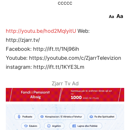
ccccc
Aa
Aa
http://youtu.be/hod2MqlyitU
Web:
http://zjarr.tv/
Facebook: http://ift.tt/1Nj96ih
Youtube: https://youtube.com/c/ZjarrTelevizion
instagram: http://ift.tt/1KYE3Lm
Zjarr Tv Ad