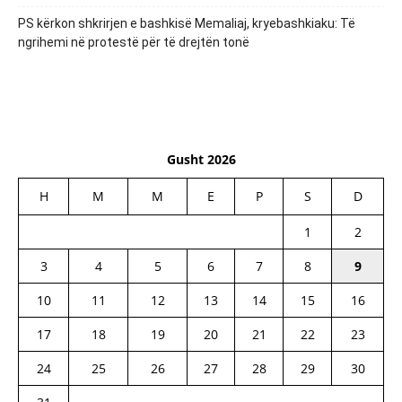
PS kërkon shkrirjen e bashkisë Memaliaj, kryebashkiaku: Të
ngrihemi në protestë për të drejtën tonë
Gusht 2026
H
M
M
E
P
S
D
1
2
3
4
5
6
7
8
9
10
11
12
13
14
15
16
17
18
19
20
21
22
23
24
25
26
27
28
29
30