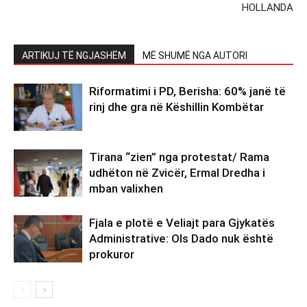
HOLLANDA
ARTIKUJ TË NGJASHËM
MË SHUMË NGA AUTORI
Riformatimi i PD, Berisha: 60% janë të
rinj dhe gra në Këshillin Kombëtar
Tirana “zien” nga protestat/ Rama
udhëton në Zvicër, Ermal Dredha i
mban valixhen
Fjala e plotë e Veliajt para Gjykatës
Administrative: Ols Dado nuk është
prokuror