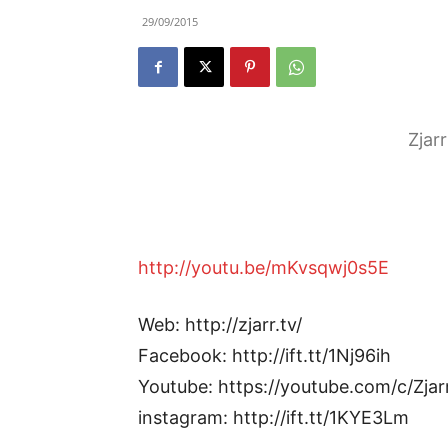
29/09/2015
Zjar
http://youtu.be/mKvsqwj0s5E
Web: http://zjarr.tv/
Facebook: http://ift.tt/1Nj96ih
Youtube: https://youtube.com/c/Zjar
instagram: http://ift.tt/1KYE3Lm