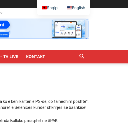
Shqip
English
tv
– TV LIVE
KONTAKT
a ku e keni kartën e PS-së, do ta hedhim poshtë”,
norët e Selenicës kundër shkrirjes së bashkisë!
linda Balluku paraqitet në SPAK