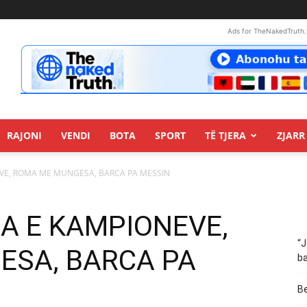
Ads for TheNakedTruth.
RAJONI
VENDI
BOTA
SPORT
TË TJERA
ZJARR 
NEVE, ROMA ME MUNGESA, BARCA PA MESSIN
IGA E KAMPIONEVE,
“J
SA, BARCA PA
ba
Be