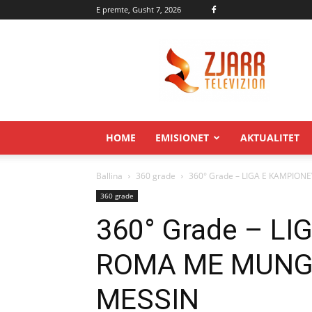
E premte, Gusht 7, 2026
Zjarr.tv
HOME
EMISIONET
AKTUALITET
Ballina
360 grade
360° Grade – LIGA E KAMPIO
360 grade
360° Grade – L
ROMA ME MUNGE
MESSIN