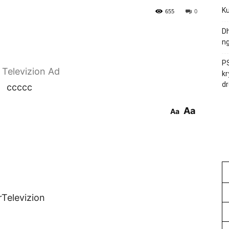
Ku
655
0
Dh
ng
PS
r Televizion Ad
kr
dr
ccccc
Aa
Aa
rTelevizion