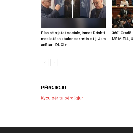
Plas në rrjetet sociale, Ismet Drishti
360° Gradë
mes lotësh zbulon sekretin e tij: Jam
ME MIELL, 
anëtar i DUQI+
PËRGJIGJU
Kyçu për tu përgjigjur