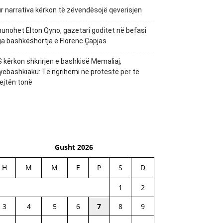
r narrativa kërkon të zëvendësojë qeverisjen
unohet Elton Qyno, gazetari goditet në befasi
a bashkëshortja e Florenc Çapjas
 kërkon shkrirjen e bashkisë Memaliaj,
yebashkiaku: Të ngrihemi në protestë për të
ejtën tonë
Gusht 2026
H
M
M
E
P
S
D
1
2
3
4
5
6
7
8
9