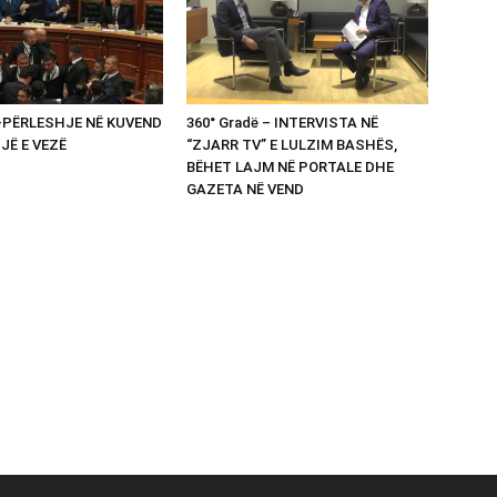
 -PËRLESHJE NË KUVEND
360° Gradë – INTERVISTA NË
UJË E VEZË
“ZJARR TV” E LULZIM BASHËS,
BËHET LAJM NË PORTALE DHE
GAZETA NË VEND