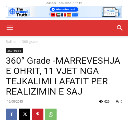
Ads for TheNakedTruth.tv
Ballina
360 grade
360 grade
360° Grade -MARREVESHJA
E OHRIT, 11 VJET NGA
TEJKALIMI I AFATIT PER
REALIZIMIN E SAJ
16/08/2015
626
0