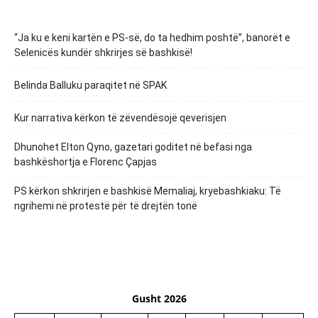
“Ja ku e keni kartën e PS-së, do ta hedhim poshtë”, banorët e
Selenicës kundër shkrirjes së bashkisë!
Belinda Balluku paraqitet në SPAK
Kur narrativa kërkon të zëvendësojë qeverisjen
Dhunohet Elton Qyno, gazetari goditet në befasi nga
bashkëshortja e Florenc Çapjas
PS kërkon shkrirjen e bashkisë Memaliaj, kryebashkiaku: Të
ngrihemi në protestë për të drejtën tonë
Gusht 2026