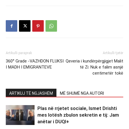
Artikulli paraprak
Artikulli tjetër
360° Grade -VAZHDON FLUKSI
Qeveria i kundërpërgjigjet Malit
I MADH I EMIGRANTEVE
të Zi: Nuk e falim asnjë
centimetër tokë
ARTIKUJ TË NGJASHËM
MË SHUMË NGA AUTORI
Plas në rrjetet sociale, Ismet Drishti
mes lotësh zbulon sekretin e tij: Jam
anëtar i DUQI+