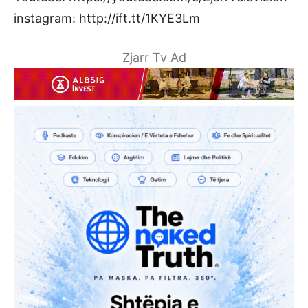
instagram: http://ift.tt/1KYE3Lm
Zjarr Tv Ad