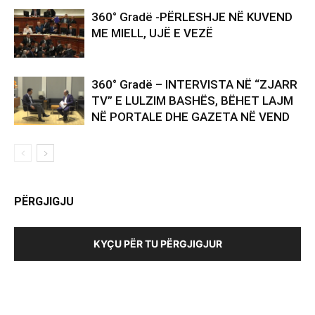
360° Gradë -PËRLESHJE NË KUVEND
ME MIELL, UJË E VEZË
360° Gradë – INTERVISTA NË “ZJARR
TV” E LULZIM BASHËS, BËHET LAJM
NË PORTALE DHE GAZETA NË VEND
PËRGJIGJU
KYÇU PËR TU PËRGJIGJUR