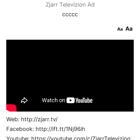
Zjarr Televizion Ad
ccccc
Aa
Aa
Web: http://zjarr.tv/
Facebook: http://ift.tt/1Nj96ih
Youtube: https://youtube.com/c/ZjarrTelevizion