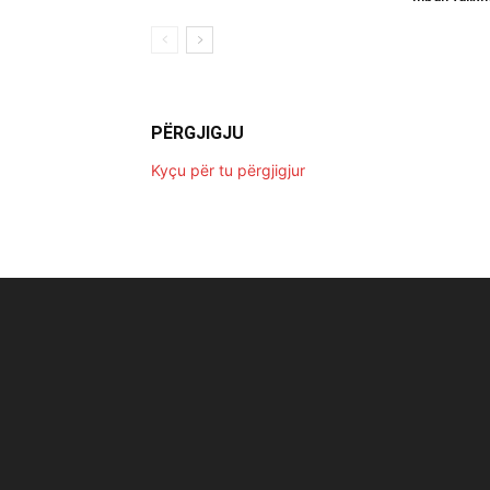
PËRGJIGJU
Kyçu për tu përgjigjur