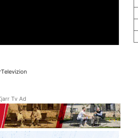
rTelevizion
jarr Tv Ad