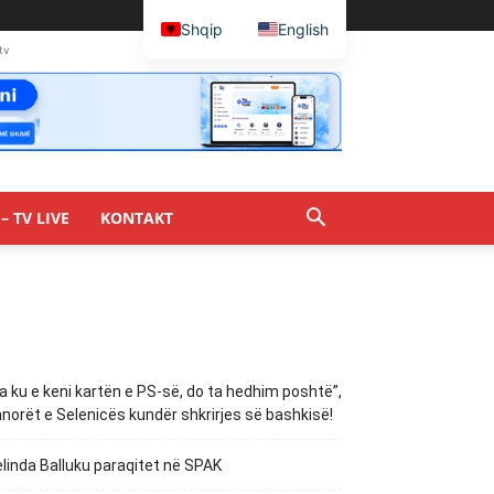
Shqip
English
tv
– TV LIVE
KONTAKT
a ku e keni kartën e PS-së, do ta hedhim poshtë”,
norët e Selenicës kundër shkrirjes së bashkisë!
linda Balluku paraqitet në SPAK