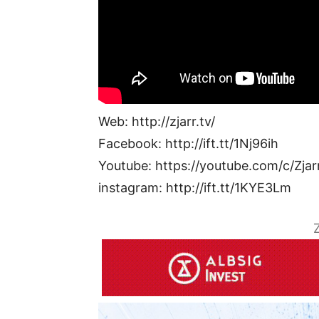
Web: http://zjarr.tv/
Facebook: http://ift.tt/1Nj96ih
Youtube: https://youtube.com/c/Zjar
instagram: http://ift.tt/1KYE3Lm
Z