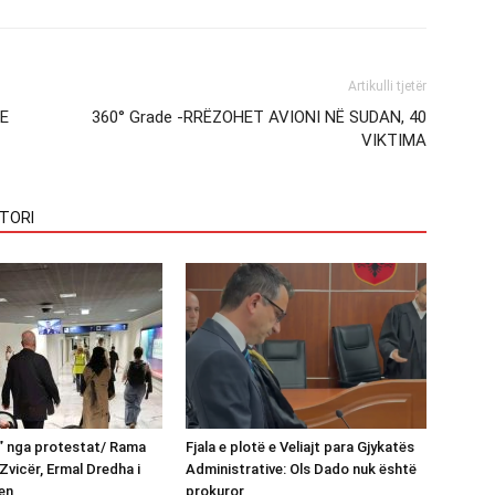
Artikulli tjetër
HE
360° Grade -RRËZOHET AVIONI NË SUDAN, 40
VIKTIMA
TORI
n” nga protestat/ Rama
Fjala e plotë e Veliajt para Gjykatës
Zvicër, Ermal Dredha i
Administrative: Ols Dado nuk është
en
prokuror