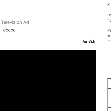
Ku
Dh
ng
r Televizion Ad
ccccc
PS
kr
Aa
dr
Aa