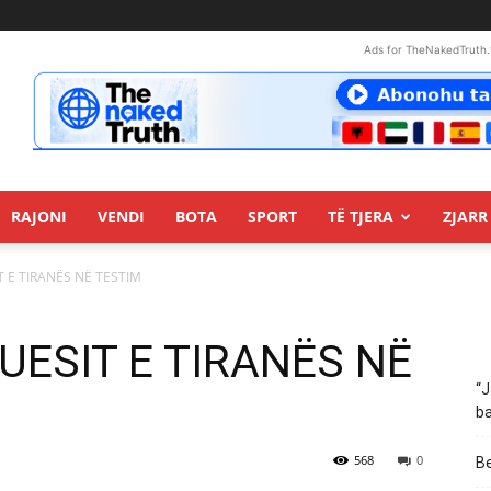
Ads for TheNakedTruth.
RAJONI
VENDI
BOTA
SPORT
TË TJERA
ZJARR 
T E TIRANËS NË TESTIM
SUESIT E TIRANËS NË
“J
ba
568
0
Be