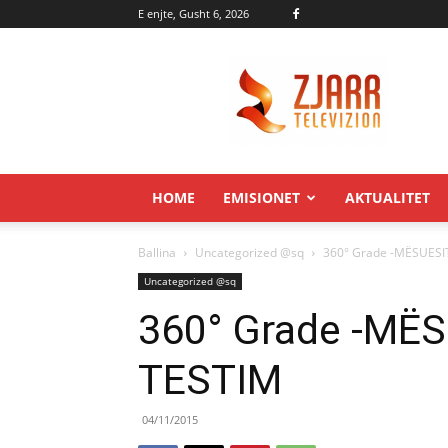
E enjte, Gusht 6, 2026
Zjarr.tv
HOME
EMISIONET
AKTUALITET
Ballina
Uncategorized @sq
360° Grade -MËSUESI
Uncategorized @sq
360° Grade -MË
TESTIM
04/11/2015