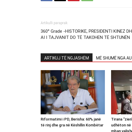
Artikulli paraprak
360° Grade -HISTORIKE, PRESIDENTI KINEZ D
AI I TAJVANIT DO TË TAKOHEN TË SHTUNËN
ARTIKUJ TË NGJASHËM
MË SHUMË NGA AU
Riformatimi i PD, Berisha: 60% janë
Tirana “zie
të rinj dhe gra në Këshillin Kombëtar
udhëton në 
mban valixh