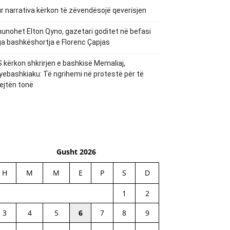
r narrativa kërkon të zëvendësojë qeverisjen
unohet Elton Qyno, gazetari goditet në befasi
a bashkëshortja e Florenc Çapjas
 kërkon shkrirjen e bashkisë Memaliaj,
yebashkiaku: Të ngrihemi në protestë për të
ejtën tonë
Gusht 2026
H
M
M
E
P
S
D
1
2
3
4
5
6
7
8
9