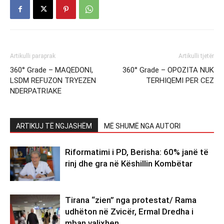
Artikulli paraprak
Artikulli tjetër
360° Grade – MAQEDONI,
360° Grade – OPOZITA NUK
LSDM REFUZON TRYEZEN
TERHIQEMI PER CEZ
NDERPATRIAKE
ARTIKUJ TË NGJASHËM
MË SHUMË NGA AUTORI
Riformatimi i PD, Berisha: 60% janë të
rinj dhe gra në Këshillin Kombëtar
Tirana “zien” nga protestat/ Rama
udhëton në Zvicër, Ermal Dredha i
mban valixhen