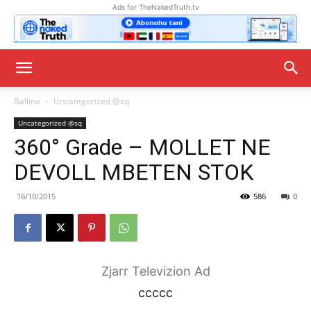
Ads for TheNakedTruth.tv
Ballina
Uncategorized @sq
Uncategorized @sq
360° Grade – MOLLET NE
DEVOLL MBETEN STOK
16/10/2015
586
0
Zjarr Televizion Ad
ccccc