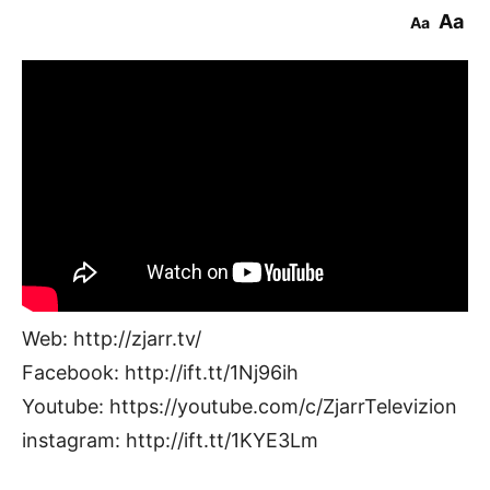
Aa
Aa
Web: http://zjarr.tv/
Facebook: http://ift.tt/1Nj96ih
Youtube: https://youtube.com/c/ZjarrTelevizion
instagram: http://ift.tt/1KYE3Lm