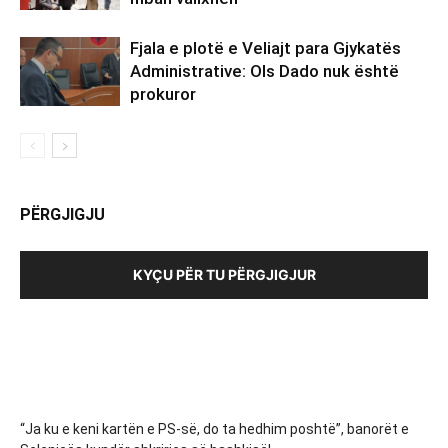
Fjala e plotë e Veliajt para Gjykatës
Administrative: Ols Dado nuk është
prokuror
PËRGJIGJU
KYÇU PËR TU PËRGJIGJUR
“Ja ku e keni kartën e PS-së, do ta hedhim poshtë”, banorët e