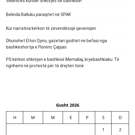
Selenicës kundër shkrirjes së bashkisë!
Belinda Balluku paraqitet në SPAK
Kur narrativa kërkon të zëvendësojë qeverisjen
Dhunohet Elton Qyno, gazetari goditet në befasi nga
bashkëshortja e Florenc Çapjas
PS kërkon shkrirjen e bashkisë Memaliaj, kryebashkiaku: Të
ngrihemi në protestë për të drejtën tonë
Gusht 2026
H
M
M
E
P
S
D
1
2