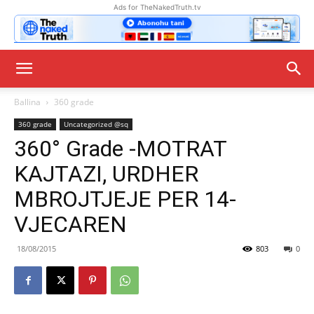
Ads for TheNakedTruth.tv
Ballina
360 grade
360 grade
Uncategorized @sq
360° Grade -MOTRAT
KAJTAZI, URDHER
MBROJTJEJE PER 14-
VJECAREN
18/08/2015
803
0