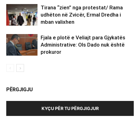
Tirana “zien” nga protestat/ Rama
udhëton në Zvicër, Ermal Dredha i
mban valixhen
Fjala e plotë e Veliajt para Gjykatës
Administrative: Ols Dado nuk është
prokuror
PËRGJIGJU
KYÇU PËR TU PËRGJIGJUR