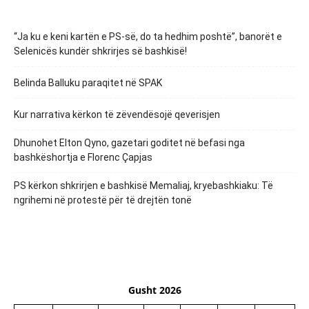
“Ja ku e keni kartën e PS-së, do ta hedhim poshtë”, banorët e
Selenicës kundër shkrirjes së bashkisë!
Belinda Balluku paraqitet në SPAK
Kur narrativa kërkon të zëvendësojë qeverisjen
Dhunohet Elton Qyno, gazetari goditet në befasi nga
bashkëshortja e Florenc Çapjas
PS kërkon shkrirjen e bashkisë Memaliaj, kryebashkiaku: Të
ngrihemi në protestë për të drejtën tonë
Gusht 2026