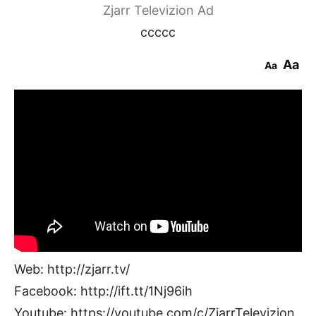
Zjarr Televizion Ad
ccccc
Aa
Aa
Web: http://zjarr.tv/
Facebook: http://ift.tt/1Nj96ih
Youtube: https://youtube.com/c/ZjarrTelevizion