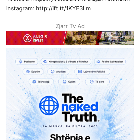
instagram: http://ift.tt/1KYE3Lm
Zjarr Tv Ad