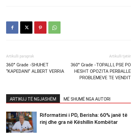
Artikulli paraprak
Artikulli tjetër
360° Grade -SHUHET
360° Grade -TOPALLI, PSE PO
“KAPEDANI” ALBERT VERRIA
HESHT OPOZITA PERBALLE
PROBLEMEVE TE VENDIT
ARTIKUJ TË NGJASHËM
MË SHUMË NGA AUTORI
Riformatimi i PD, Berisha: 60% janë të
rinj dhe gra në Këshillin Kombëtar