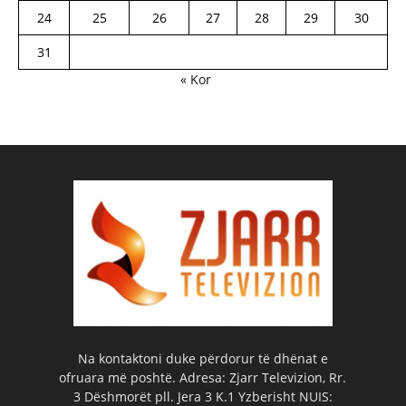
24
25
26
27
28
29
30
31
« Kor
Na kontaktoni duke përdorur të dhënat e
ofruara më poshtë. Adresa: Zjarr Televizion, Rr.
3 Dëshmorët pll. Jera 3 K.1 Yzberisht NUIS: