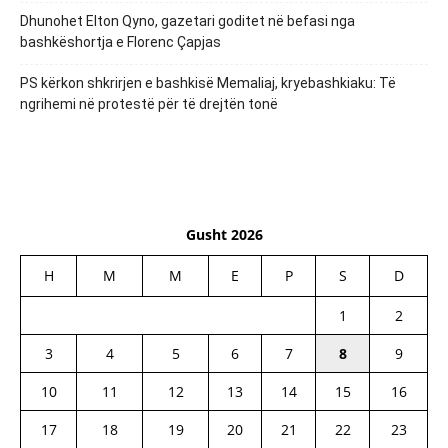
Dhunohet Elton Qyno, gazetari goditet në befasi nga
bashkëshortja e Florenc Çapjas
PS kërkon shkrirjen e bashkisë Memaliaj, kryebashkiaku: Të
ngrihemi në protestë për të drejtën tonë
Gusht 2026
H
M
M
E
P
S
D
1
2
3
4
5
6
7
8
9
10
11
12
13
14
15
16
17
18
19
20
21
22
23