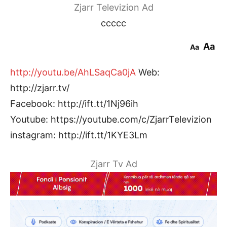
Zjarr Televizion Ad
ccccc
Aa
Aa
http://youtu.be/AhLSaqCa0jA
Web:
http://zjarr.tv/
Facebook: http://ift.tt/1Nj96ih
Youtube: https://youtube.com/c/ZjarrTelevizion
instagram: http://ift.tt/1KYE3Lm
Zjarr Tv Ad