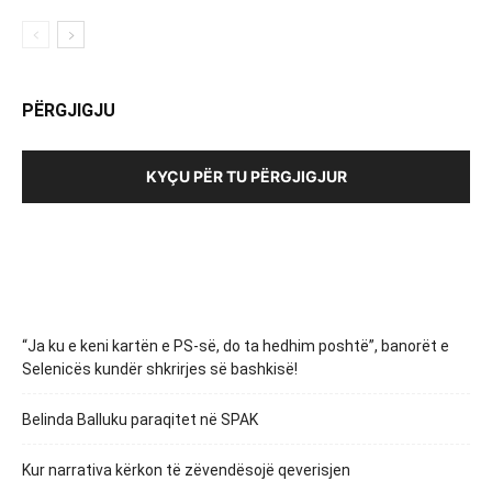
PËRGJIGJU
KYÇU PËR TU PËRGJIGJUR
“Ja ku e keni kartën e PS-së, do ta hedhim poshtë”, banorët e
Selenicës kundër shkrirjes së bashkisë!
Belinda Balluku paraqitet në SPAK
Kur narrativa kërkon të zëvendësojë qeverisjen