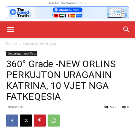
Ads for TheNakedTruth.tv
Ballina
Uncategorized @sq
Uncategorized @sq
360° Grade -NEW ORLINS
PERKUJTON URAGANIN
KATRINA, 10 VJET NGA
FATKEQESIA
30/08/2015
550
0