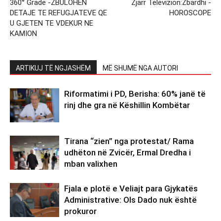
360° Grade -ZBULOHEN
Zjarr Televizion:Zbardhi -
DETAJE TE REFUGJATEVE QE
HOROSCOPE
U GJETEN TE VDEKUR NE
KAMION
ARTIKUJ TË NGJASHËM
MË SHUMË NGA AUTORI
Riformatimi i PD, Berisha: 60% janë të
rinj dhe gra në Këshillin Kombëtar
Tirana “zien” nga protestat/ Rama
udhëton në Zvicër, Ermal Dredha i
mban valixhen
Fjala e plotë e Veliajt para Gjykatës
Administrative: Ols Dado nuk është
prokuror