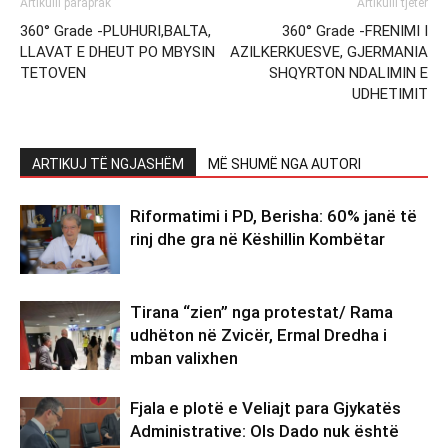
Artikulli paraprak
Artikulli tjetër
360° Grade -PLUHURI,BALTA,
360° Grade -FRENIMI I
LLAVAT E DHEUT PO MBYSIN
AZILKERKUESVE, GJERMANIA
TETOVEN
SHQYRTON NDALIMIN E
UDHETIMIT
ARTIKUJ TË NGJASHËM
MË SHUMË NGA AUTORI
Riformatimi i PD, Berisha: 60% janë të
rinj dhe gra në Këshillin Kombëtar
Tirana “zien” nga protestat/ Rama
udhëton në Zvicër, Ermal Dredha i
mban valixhen
Fjala e plotë e Veliajt para Gjykatës
Administrative: Ols Dado nuk është