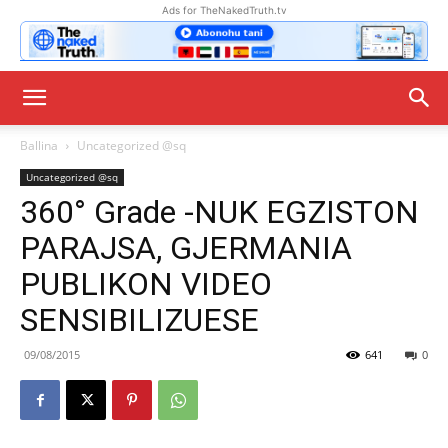
Ads for TheNakedTruth.tv
Ballina
Uncategorized @sq
Uncategorized @sq
360° Grade -NUK EGZISTON
PARAJSA, GJERMANIA
PUBLIKON VIDEO
SENSIBILIZUESE
09/08/2015
641
0