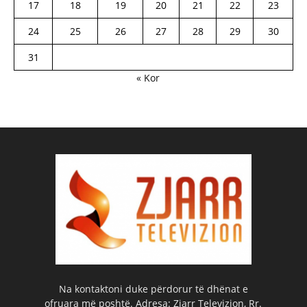
17
18
19
20
21
22
23
24
25
26
27
28
29
30
31
« Kor
Na kontaktoni duke përdorur të dhënat e
ofruara më poshtë. Adresa: Zjarr Televizion, Rr.