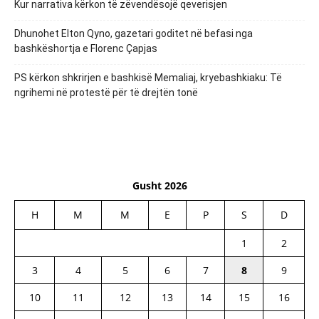
Kur narrativa kërkon të zëvendësojë qeverisjen
Dhunohet Elton Qyno, gazetari goditet në befasi nga
bashkëshortja e Florenc Çapjas
PS kërkon shkrirjen e bashkisë Memaliaj, kryebashkiaku: Të
ngrihemi në protestë për të drejtën tonë
Gusht 2026
H
M
M
E
P
S
D
1
2
3
4
5
6
7
8
9
10
11
12
13
14
15
16