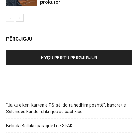
prokuror
PËRGJIGJU
KYÇU PËR TU PËRGJIGJUR
“Ja ku e keni kartën e PS-së, do ta hedhim poshtë”, banorët e
Selenicës kundër shkrirjes së bashkisë!
Belinda Balluku paraqitet në SPAK