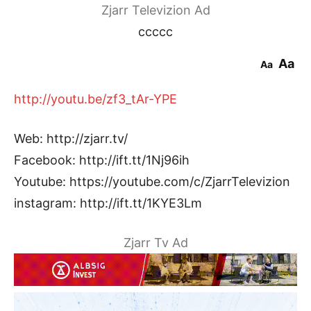
Zjarr Televizion Ad
ccccc
Aa
Aa
http://youtu.be/zf3_tAr-YPE
Web: http://zjarr.tv/
Facebook: http://ift.tt/1Nj96ih
Youtube: https://youtube.com/c/ZjarrTelevizion
instagram: http://ift.tt/1KYE3Lm
Zjarr Tv Ad