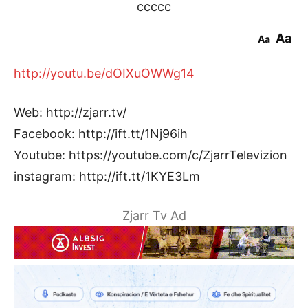
ccccc
Aa
Aa
http://youtu.be/dOIXuOWWg14
Web: http://zjarr.tv/
Facebook: http://ift.tt/1Nj96ih
Youtube: https://youtube.com/c/ZjarrTelevizion
instagram: http://ift.tt/1KYE3Lm
Zjarr Tv Ad