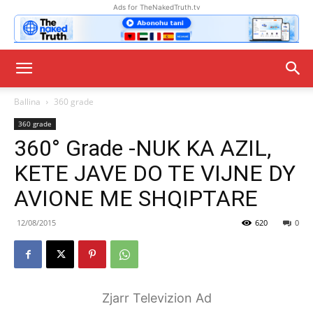
Ads for TheNakedTruth.tv
Ballina
360 grade
360 grade
360° Grade -NUK KA AZIL,
KETE JAVE DO TE VIJNE DY
AVIONE ME SHQIPTARE
12/08/2015
620
0
Zjarr Televizion Ad