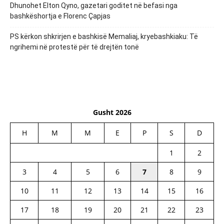
Dhunohet Elton Qyno, gazetari goditet në befasi nga
bashkëshortja e Florenc Çapjas
PS kërkon shkrirjen e bashkisë Memaliaj, kryebashkiaku: Të
ngrihemi në protestë për të drejtën tonë
Gusht 2026
H
M
M
E
P
S
D
1
2
3
4
5
6
7
8
9
10
11
12
13
14
15
16
17
18
19
20
21
22
23