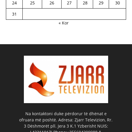
24
25
26
27
28
29
30
31
« Kor
Na kontaktoni duke përdorur të dhënat e
ofruara më poshtë. Adresa: Zjarr Televizion, Rr.
3 Dëshmorët pll. Jera 3 K.1 Yzberisht NUIS: