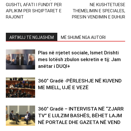
GUSHTI, AFATI I FUNDIT PER
NE KUSHTETUESE
APLIKIM PER SHQIPTARET E
THEMELIMIN E SPECIALES,
RAJONIT
PRESIN VENDIMIN E DUHUR
ARTIKUJ TË NGJASHËM
MË SHUMË NGA AUTORI
Plas në rrjetet sociale, Ismet Drishti
mes lotësh zbulon sekretin e tij: Jam
anëtar i DUQI+
360° Gradë -PËRLESHJE NË KUVEND
ME MIELL, UJË E VEZË
360° Gradë – INTERVISTA NË “ZJARR
TV” E LULZIM BASHËS, BËHET LAJM
NË PORTALE DHE GAZETA NË VEND