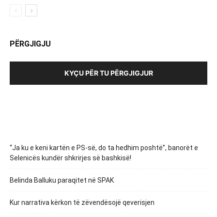
PËRGJIGJU
KYÇU PËR TU PËRGJIGJUR
“Ja ku e keni kartën e PS-së, do ta hedhim poshtë”, banorët e
Selenicës kundër shkrirjes së bashkisë!
Belinda Balluku paraqitet në SPAK
Kur narrativa kërkon të zëvendësojë qeverisjen