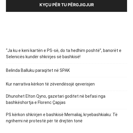
KYÇU PËR TU PËRGJIGJUR
“Ja ku e keni kartën e PS-së, do ta hedhim poshtë”, banorët e
Selenicës kundër shkrirjes së bashkisë!
Belinda Balluku paraqitet në SPAK
Kur narrativa kërkon të zëvendësojë qeverisjen
Dhunohet Elton Qyno, gazetari goditet në befasi nga
bashkëshortja e Florenc Çapjas
PS kërkon shkrirjen e bashkisë Memaliaj, kryebashkiaku: Të
ngrihemi në protestë për të drejtën tonë