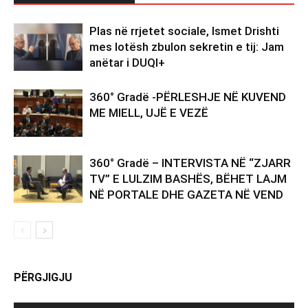
Plas në rrjetet sociale, Ismet Drishti
mes lotësh zbulon sekretin e tij: Jam
anëtar i DUQI+
360° Gradë -PËRLESHJE NË KUVEND
ME MIELL, UJË E VEZË
360° Gradë – INTERVISTA NË “ZJARR
TV” E LULZIM BASHËS, BËHET LAJM
NË PORTALE DHE GAZETA NË VEND
PËRGJIGJU