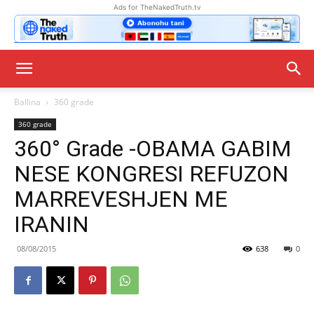
Ads for TheNakedTruth.tv
Ballina
360 grade
360 grade
360° Grade -OBAMA GABIM
NESE KONGRESI REFUZON
MARREVESHJEN ME
IRANIN
08/08/2015
638
0