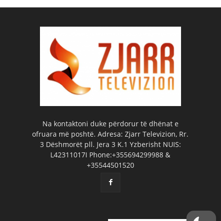
Na kontaktoni duke përdorur të dhënat e
ofruara më poshtë. Adresa: Zjarr Televizion, Rr.
3 Dëshmorët pll. Jera 3 K.1 Yzberisht NUIS:
L42311017I Phone:+355694299988 &
+35544501520