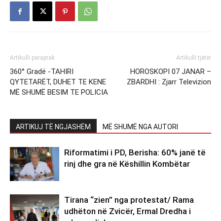
Artikulli paraprak
Artikulli tjetër
360° Gradë -TAHIRI
HOROSKOPI 07 JANAR –
QYTETARËT, DUHET TE KENE
ZBARDHI : Zjarr Televizion
MË SHUMË BESIM TE POLICIA
ARTIKUJ TË NGJASHËM
MË SHUMË NGA AUTORI
Riformatimi i PD, Berisha: 60% janë të
rinj dhe gra në Këshillin Kombëtar
Tirana “zien” nga protestat/ Rama
udhëton në Zvicër, Ermal Dredha i