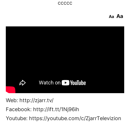
ccccc
Aa
Aa
Web: http://zjarr.tv/
Facebook: http://ift.tt/1Nj96ih
Youtube: https://youtube.com/c/ZjarrTelevizion