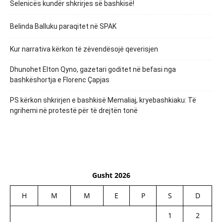
Selenicës kundër shkrirjes së bashkisë!
Belinda Balluku paraqitet në SPAK
Kur narrativa kërkon të zëvendësojë qeverisjen
Dhunohet Elton Qyno, gazetari goditet në befasi nga
bashkëshortja e Florenc Çapjas
PS kërkon shkrirjen e bashkisë Memaliaj, kryebashkiaku: Të
ngrihemi në protestë për të drejtën tonë
Gusht 2026
H
M
M
E
P
S
D
1
2