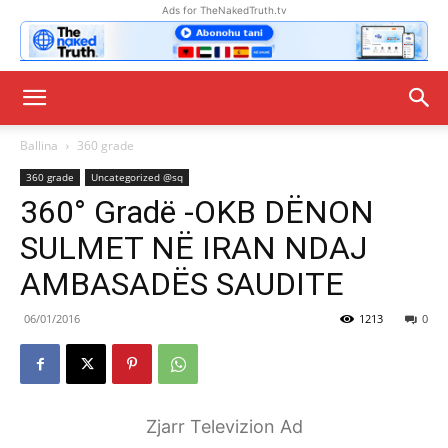
Ads for TheNakedTruth.tv
Ballina
360 grade
360 grade
Uncategorized @sq
360° Gradë -OKB DËNON
SULMET NË IRAN NDAJ
AMBASADËS SAUDITE
06/01/2016
1213
0
Zjarr Televizion Ad