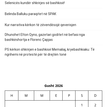
Selenicës kundër shkrirjes së bashkisë!
Belinda Balluku paraqitet në SPAK
Kur narrativa kërkon të zëvendësojë qeverisjen
Dhunohet Elton Qyno, gazetari goditet në befasi nga
bashkëshortja e Florenc Çapjas
PS kërkon shkrirjen e bashkisë Memaliaj, kryebashkiaku: Të
ngrihemi në protestë për të drejtën tonë
Gusht 2026
H
M
M
E
P
S
D
1
2