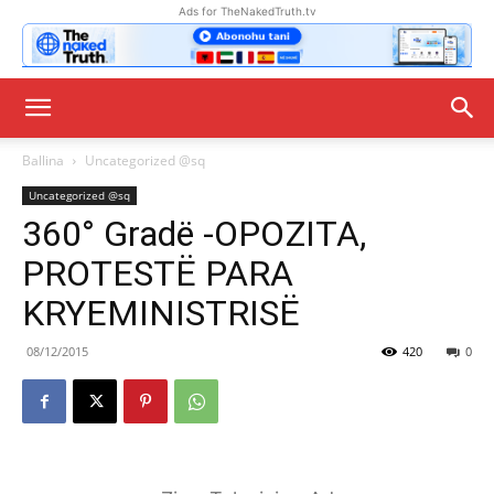
Ads for TheNakedTruth.tv
Ballina
Uncategorized @sq
Uncategorized @sq
360° Gradë -OPOZITA,
PROTESTË PARA
KRYEMINISTRISË
08/12/2015
420
0