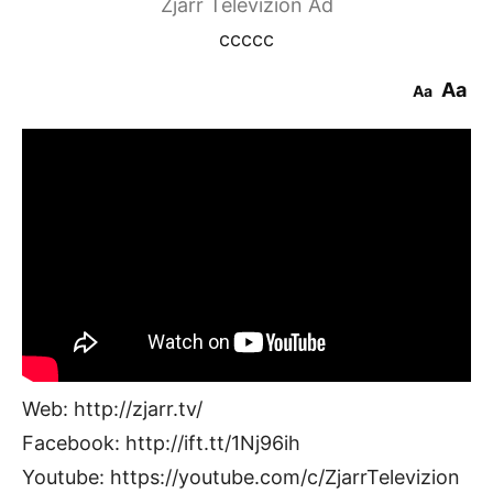
Zjarr Televizion Ad
ccccc
Aa
Aa
Web: http://zjarr.tv/
Facebook: http://ift.tt/1Nj96ih
Youtube: https://youtube.com/c/ZjarrTelevizion