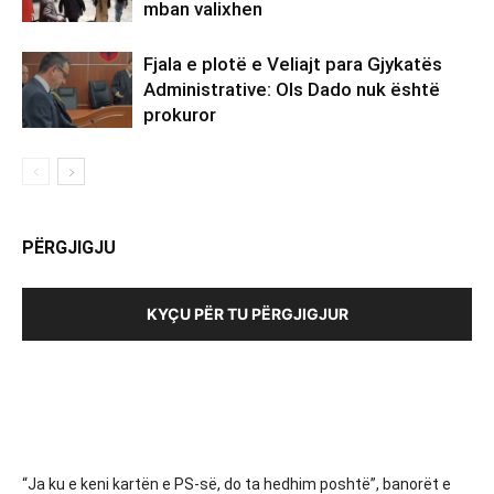
mban valixhen
Fjala e plotë e Veliajt para Gjykatës
Administrative: Ols Dado nuk është
prokuror
PËRGJIGJU
KYÇU PËR TU PËRGJIGJUR
“Ja ku e keni kartën e PS-së, do ta hedhim poshtë”, banorët e