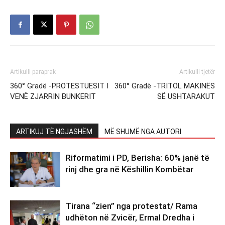
Artikulli paraprak
Artikulli tjetër
360° Gradë -PROTESTUESIT I
360° Gradë -TRITOL MAKINËS
VENË ZJARRIN BUNKERIT
SË USHTARAKUT
ARTIKUJ TË NGJASHËM
MË SHUMË NGA AUTORI
Riformatimi i PD, Berisha: 60% janë të
rinj dhe gra në Këshillin Kombëtar
Tirana “zien” nga protestat/ Rama
udhëton në Zvicër, Ermal Dredha i