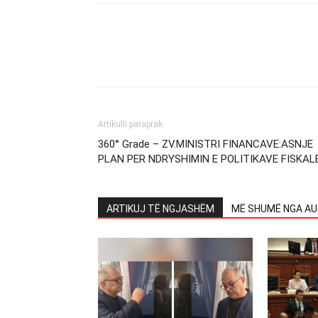
Artikulli paraprak
360° Grade – ZV.MINISTRI FINANCAVE:ASNJE
PLAN PER NDRYSHIMIN E POLITIKAVE FISKAL
ARTIKUJ TË NGJASHËM
MË SHUMË NGA AU