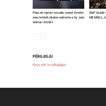
Plas në rrjetet sociale, Ismet Drishti
360° Gradë
mes lotësh zbulon sekretin e tij: Jam
ME MIELL, 
anëtar i DUQI+
PËRGJIGJU
Kyçu për tu përgjigjur