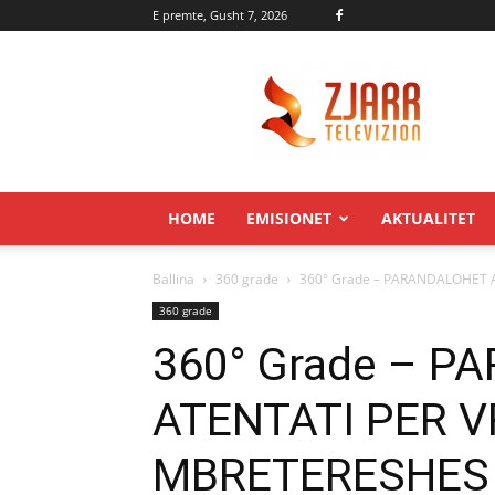
E premte, Gusht 7, 2026
Zjarr.tv
HOME
EMISIONET
AKTUALITET
Ballina
360 grade
360° Grade – PARANDALOHET 
360 grade
360° Grade – 
ATENTATI PER V
MBRETERESHES 