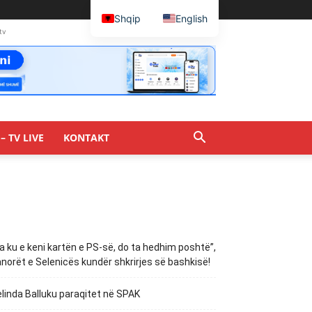
Shqip
English
tv
– TV LIVE
KONTAKT
a ku e keni kartën e PS-së, do ta hedhim poshtë”,
norët e Selenicës kundër shkrirjes së bashkisë!
linda Balluku paraqitet në SPAK