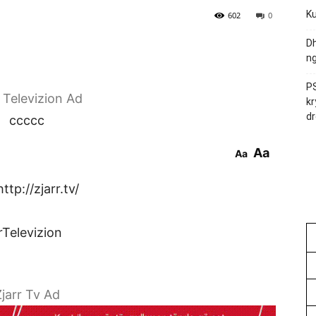
Ku
602
0
Dh
ng
PS
r Televizion Ad
kr
dr
ccccc
Aa
Aa
tp://zjarr.tv/
rTelevizion
jarr Tv Ad