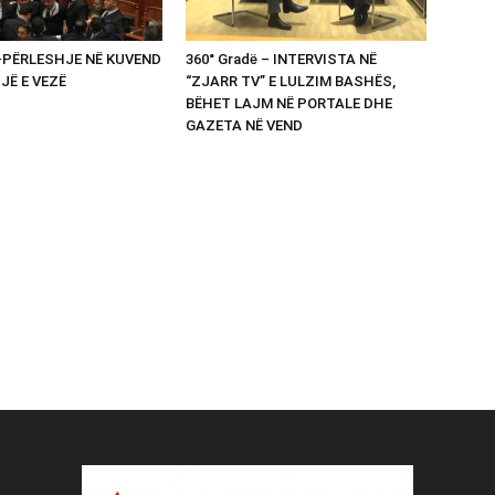
 -PËRLESHJE NË KUVEND
360° Gradë – INTERVISTA NË
UJË E VEZË
“ZJARR TV” E LULZIM BASHËS,
BËHET LAJM NË PORTALE DHE
GAZETA NË VEND