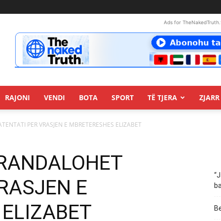
Ads for TheNakedTruth.
RAJONI
VENDI
BOTA
SPORT
TË TJERA
ZJARR 
ATENTATI PER VRASJEN E MBRETERESHES ELIZABET
PARANDALOHET
“J
RASJEN E
ba
ELIZABET
Be