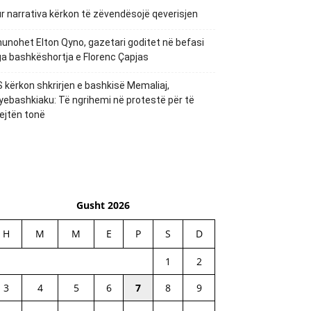
r narrativa kërkon të zëvendësojë qeverisjen
unohet Elton Qyno, gazetari goditet në befasi
a bashkëshortja e Florenc Çapjas
 kërkon shkrirjen e bashkisë Memaliaj,
yebashkiaku: Të ngrihemi në protestë për të
ejtën tonë
Gusht 2026
H
M
M
E
P
S
D
1
2
3
4
5
6
7
8
9