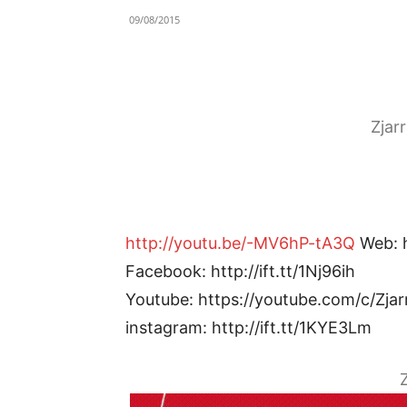
09/08/2015
Zjar
http://youtu.be/-MV6hP-tA3Q
Web: ht
Facebook: http://ift.tt/1Nj96ih
Youtube: https://youtube.com/c/Zjar
instagram: http://ift.tt/1KYE3Lm
Z