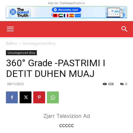
Ads for TheNakedTruth.tv
Ballina
Uncategorized @sq
Uncategorized @sq
360° Grade -PASTRIMI I
DETIT DUHEN MUAJ
08/11/2015
658
0
Zjarr Televizion Ad
ccccc