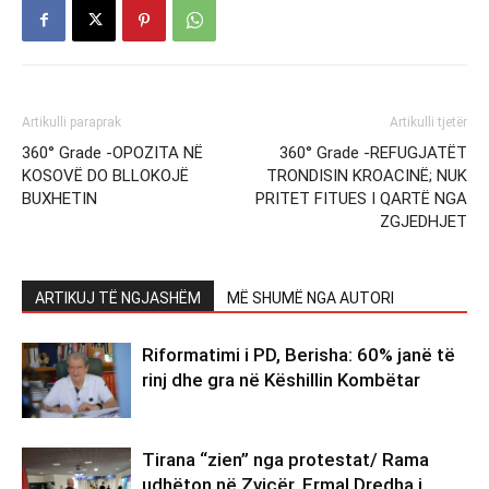
Artikulli paraprak
Artikulli tjetër
360° Grade -OPOZITA NË
360° Grade -REFUGJATËT
KOSOVË DO BLLOKOJË
TRONDISIN KROACINË; NUK
BUXHETIN
PRITET FITUES I QARTË NGA
ZGJEDHJET
ARTIKUJ TË NGJASHËM
MË SHUMË NGA AUTORI
Riformatimi i PD, Berisha: 60% janë të
rinj dhe gra në Këshillin Kombëtar
Tirana “zien” nga protestat/ Rama
udhëton në Zvicër, Ermal Dredha i