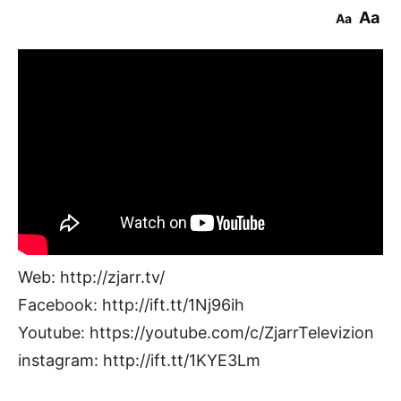
Aa
Aa
Web: http://zjarr.tv/
Facebook: http://ift.tt/1Nj96ih
Youtube: https://youtube.com/c/ZjarrTelevizion
instagram: http://ift.tt/1KYE3Lm