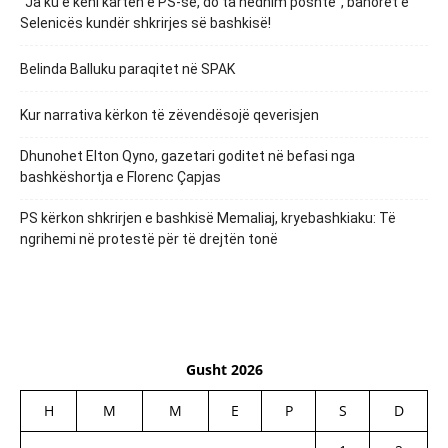
“Ja ku e keni kartën e PS-së, do ta hedhim poshtë”, banorët e
Selenicës kundër shkrirjes së bashkisë!
Belinda Balluku paraqitet në SPAK
Kur narrativa kërkon të zëvendësojë qeverisjen
Dhunohet Elton Qyno, gazetari goditet në befasi nga
bashkëshortja e Florenc Çapjas
PS kërkon shkrirjen e bashkisë Memaliaj, kryebashkiaku: Të
ngrihemi në protestë për të drejtën tonë
Gusht 2026
H
M
M
E
P
S
D