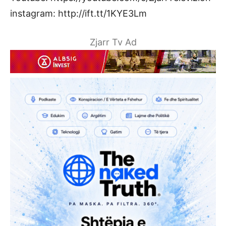
instagram: http://ift.tt/1KYE3Lm
Zjarr Tv Ad