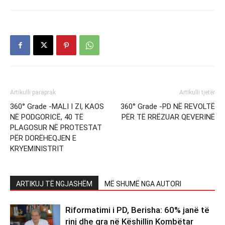
Artikulli paraprak
Artikulli tjetër
360° Grade -MALI I ZI, KAOS
360° Grade -PD NË REVOLTË
NË PODGORICË, 40 TË
PËR TË RRËZUAR QEVERINË
PLAGOSUR NË PROTESTAT
PËR DORËHEQJEN E
KRYEMINISTRIT
ARTIKUJ TË NGJASHËM
MË SHUMË NGA AUTORI
Riformatimi i PD, Berisha: 60% janë të
rinj dhe gra në Këshillin Kombëtar