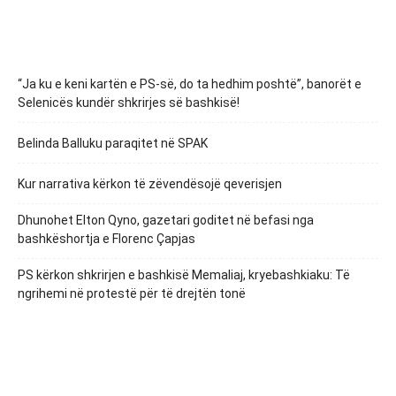
“Ja ku e keni kartën e PS-së, do ta hedhim poshtë”, banorët e
Selenicës kundër shkrirjes së bashkisë!
Belinda Balluku paraqitet në SPAK
Kur narrativa kërkon të zëvendësojë qeverisjen
Dhunohet Elton Qyno, gazetari goditet në befasi nga
bashkëshortja e Florenc Çapjas
PS kërkon shkrirjen e bashkisë Memaliaj, kryebashkiaku: Të
ngrihemi në protestë për të drejtën tonë