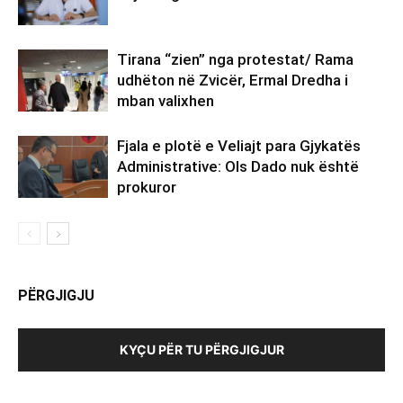
Tirana “zien” nga protestat/ Rama
udhëton në Zvicër, Ermal Dredha i
mban valixhen
Fjala e plotë e Veliajt para Gjykatës
Administrative: Ols Dado nuk është
prokuror
PËRGJIGJU
KYÇU PËR TU PËRGJIGJUR