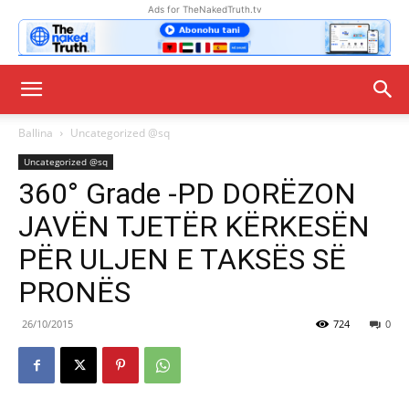
Ads for TheNakedTruth.tv
Ballina
Uncategorized @sq
Uncategorized @sq
360° Grade -PD DORËZON
JAVËN TJETËR KËRKESËN
PËR ULJEN E TAKSËS SË
PRONËS
26/10/2015
724
0