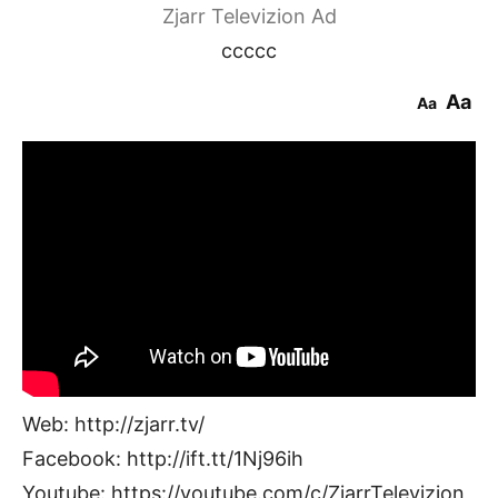
Zjarr Televizion Ad
ccccc
Aa
Aa
Web: http://zjarr.tv/
Facebook: http://ift.tt/1Nj96ih
Youtube: https://youtube.com/c/ZjarrTelevizion