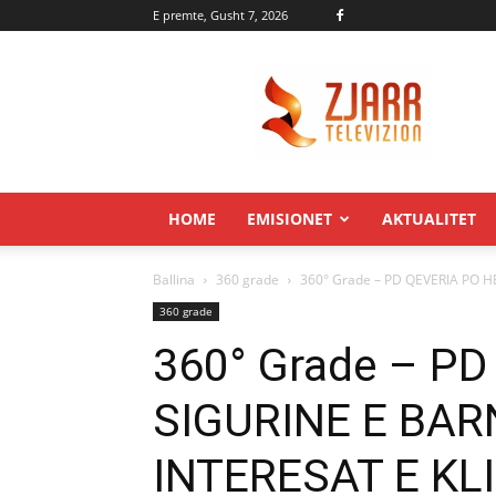
E premte, Gusht 7, 2026
Zjarr.tv
HOME
EMISIONET
AKTUALITET
Ballina
360 grade
360° Grade – PD QEVERIA PO H
360 grade
360° Grade – P
SIGURINE E BAR
INTERESAT E KL