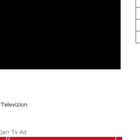
rTelevizion
jarr Tv Ad