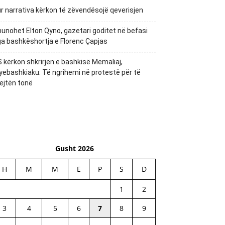
r narrativa kërkon të zëvendësojë qeverisjen
unohet Elton Qyno, gazetari goditet në befasi
a bashkëshortja e Florenc Çapjas
 kërkon shkrirjen e bashkisë Memaliaj,
yebashkiaku: Të ngrihemi në protestë për të
ejtën tonë
Gusht 2026
H
M
M
E
P
S
D
1
2
3
4
5
6
7
8
9