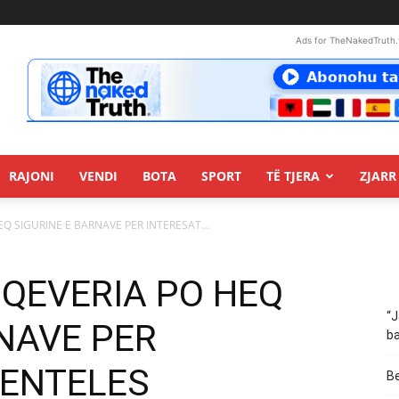
Ads for TheNakedTruth.
RAJONI
VENDI
BOTA
SPORT
TË TJERA
ZJARR 
EQ SIGURINE E BARNAVE PER INTERESAT...
D QEVERIA PO HEQ
“J
NAVE PER
ba
IENTELES
Be