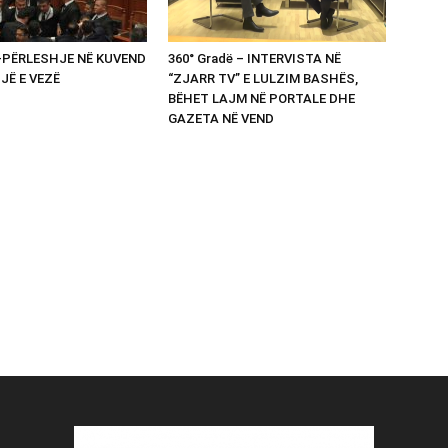
 -PËRLESHJE NË KUVEND
360° Gradë – INTERVISTA NË
UJË E VEZË
“ZJARR TV” E LULZIM BASHËS,
BËHET LAJM NË PORTALE DHE
GAZETA NË VEND