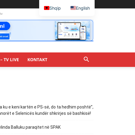
Shqip
English
tv
– TV LIVE
KONTAKT
a ku e keni kartën e PS-së, do ta hedhim poshtë”,
norët e Selenicës kundër shkrirjes së bashkisë!
linda Balluku paraqitet në SPAK