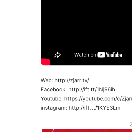
Web: http://zjarr.tv/
Facebook: http://ift.tt/1Nj96ih
Youtube: https://youtube.com/c/Zjar
instagram: http://ift.tt/1KYE3Lm
Z