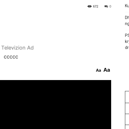
Ku
672
0
Dh
ng
PS
kr
r Televizion Ad
dr
ccccc
Aa
Aa