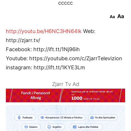
ccccc
Aa
Aa
http://youtu.be/H6NC3HN64lk
Web:
http://zjarr.tv/
Facebook: http://ift.tt/1Nj96ih
Youtube: https://youtube.com/c/ZjarrTelevizion
instagram: http://ift.tt/1KYE3Lm
Zjarr Tv Ad