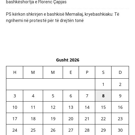
bashkëshortja e Florenc Çapjas
PS kërkon shkrirjen e bashkisë Memaliaj, kryebashkiaku: Të
ngrihemi në protestë për të drejtën tonë
Gusht 2026
H
M
M
E
P
S
D
1
2
3
4
5
6
7
8
9
10
11
12
13
14
15
16
17
18
19
20
21
22
23
24
25
26
27
28
29
30