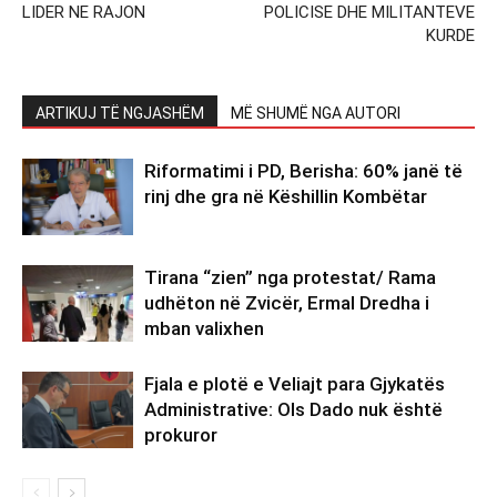
LIDER NE RAJON
POLICISE DHE MILITANTEVE
KURDE
ARTIKUJ TË NGJASHËM
MË SHUMË NGA AUTORI
Riformatimi i PD, Berisha: 60% janë të
rinj dhe gra në Këshillin Kombëtar
Tirana “zien” nga protestat/ Rama
udhëton në Zvicër, Ermal Dredha i
mban valixhen
Fjala e plotë e Veliajt para Gjykatës
Administrative: Ols Dado nuk është
prokuror