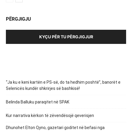
PËRGJIGJU
KYÇU PËR TU PËRGJIGJUR
“Ja ku e keni kartën e PS-së, do ta hedhim poshtë”, banorët e
Selenicës kundër shkrirjes së bashkisë!
Belinda Balluku paraqitet në SPAK
Kur narrativa kërkon të zëvendësojë qeverisjen
Dhunohet Elton Qyno, gazetari goditet në befasi nga