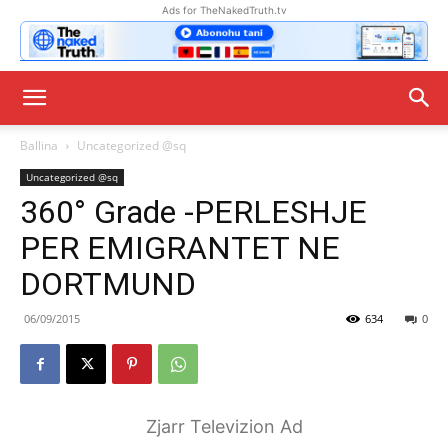
Ads for TheNakedTruth.tv
Ballina
Uncategorized @sq
Uncategorized @sq
360° Grade -PERLESHJE
PER EMIGRANTET NE
DORTMUND
06/09/2015
634
0
Zjarr Televizion Ad