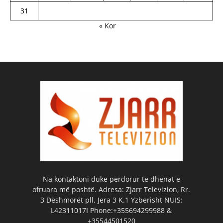
31
« Kor
Na kontaktoni duke përdorur të dhënat e
ofruara më poshtë. Adresa: Zjarr Televizion, Rr.
3 Dëshmorët pll. Jera 3 K.1 Yzberisht NUIS:
L42311017I Phone:+355694299988 &
+35544501520