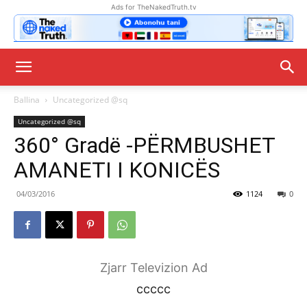
Ads for TheNakedTruth.tv
Ballina
Uncategorized @sq
Uncategorized @sq
360° Gradë -PËRMBUSHET
AMANETI I KONICËS
04/03/2016
1124
0
Zjarr Televizion Ad
ccccc