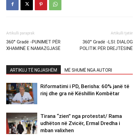
Artikulli paraprak
Artikulli tjetër
360° Gradë -PUNIMET PËR
360° Gradë -LSI: DIALOG
XHAMINË E NAMAZGJASË
POLITIK PËR DREJTËSINË
ARTIKUJ TË NGJASHËM
MË SHUMË NGA AUTORI
Riformatimi i PD, Berisha: 60% janë të
rinj dhe gra në Këshillin Kombëtar
Tirana “zien” nga protestat/ Rama
udhëton në Zvicër, Ermal Dredha i
mban valixhen