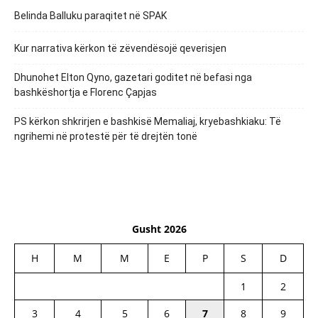
Belinda Balluku paraqitet në SPAK
Kur narrativa kërkon të zëvendësojë qeverisjen
Dhunohet Elton Qyno, gazetari goditet në befasi nga
bashkëshortja e Florenc Çapjas
PS kërkon shkrirjen e bashkisë Memaliaj, kryebashkiaku: Të
ngrihemi në protestë për të drejtën tonë
Gusht 2026
H
M
M
E
P
S
D
1
2
3
4
5
6
7
8
9