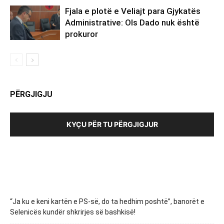
Fjala e plotë e Veliajt para Gjykatës
Administrative: Ols Dado nuk është
prokuror
PËRGJIGJU
KYÇU PËR TU PËRGJIGJUR
“Ja ku e keni kartën e PS-së, do ta hedhim poshtë”, banorët e
Selenicës kundër shkrirjes së bashkisë!