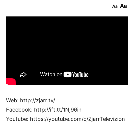
Aa
Aa
Web: http://zjarr.tv/
Facebook: http://ift.tt/1Nj96ih
Youtube: https://youtube.com/c/ZjarrTelevizion