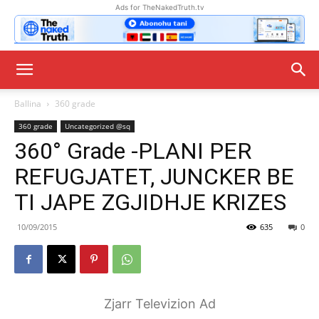
Ads for TheNakedTruth.tv
Ballina
360 grade
360 grade
Uncategorized @sq
360° Grade -PLANI PER
REFUGJATET, JUNCKER BE
TI JAPE ZGJIDHJE KRIZES
10/09/2015
635
0
Zjarr Televizion Ad