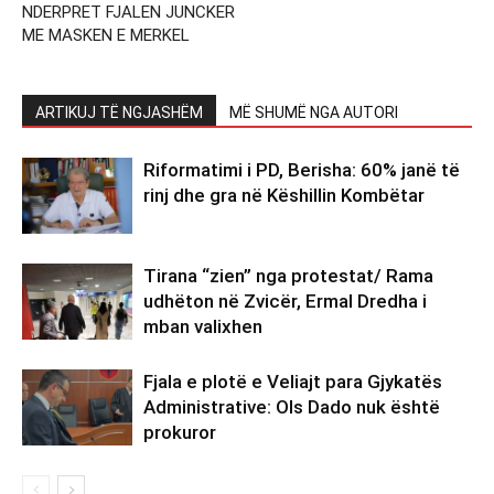
NDERPRET FJALEN JUNCKER
ME MASKEN E MERKEL
ARTIKUJ TË NGJASHËM
MË SHUMË NGA AUTORI
Riformatimi i PD, Berisha: 60% janë të
rinj dhe gra në Këshillin Kombëtar
Tirana “zien” nga protestat/ Rama
udhëton në Zvicër, Ermal Dredha i
mban valixhen
Fjala e plotë e Veliajt para Gjykatës
Administrative: Ols Dado nuk është
prokuror