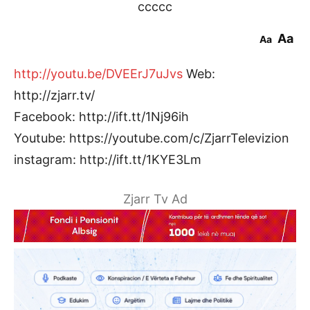
ccccc
Aa
Aa
http://youtu.be/DVEErJ7uJvs
Web:
http://zjarr.tv/
Facebook: http://ift.tt/1Nj96ih
Youtube: https://youtube.com/c/ZjarrTelevizion
instagram: http://ift.tt/1KYE3Lm
Zjarr Tv Ad