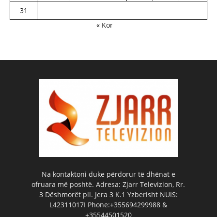
31
« Kor
Na kontaktoni duke përdorur të dhënat e
ofruara më poshtë. Adresa: Zjarr Televizion, Rr.
3 Dëshmorët pll. Jera 3 K.1 Yzberisht NUIS:
L42311017I Phone:+355694299988 &
+35544501520