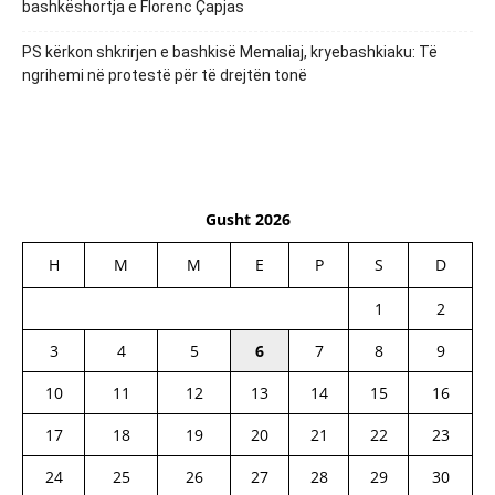
bashkëshortja e Florenc Çapjas
PS kërkon shkrirjen e bashkisë Memaliaj, kryebashkiaku: Të
ngrihemi në protestë për të drejtën tonë
Gusht 2026
H
M
M
E
P
S
D
1
2
3
4
5
6
7
8
9
10
11
12
13
14
15
16
17
18
19
20
21
22
23
24
25
26
27
28
29
30