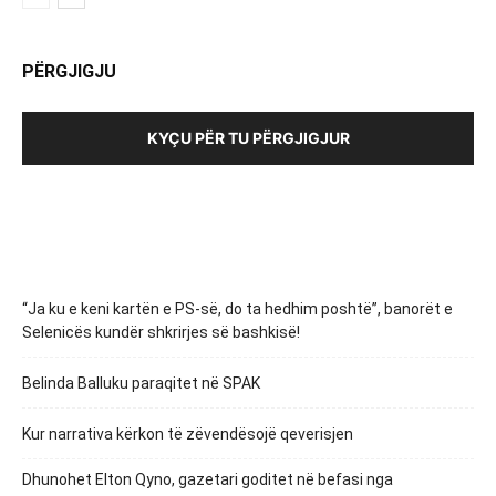
PËRGJIGJU
KYÇU PËR TU PËRGJIGJUR
“Ja ku e keni kartën e PS-së, do ta hedhim poshtë”, banorët e
Selenicës kundër shkrirjes së bashkisë!
Belinda Balluku paraqitet në SPAK
Kur narrativa kërkon të zëvendësojë qeverisjen
Dhunohet Elton Qyno, gazetari goditet në befasi nga