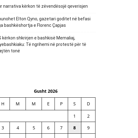
r narrativa kërkon të zëvendësojë qeverisjen
unohet Elton Qyno, gazetari goditet në befasi
a bashkëshortja e Florenc Çapjas
 kërkon shkrirjen e bashkisë Memaliaj,
yebashkiaku: Të ngrihemi në protestë për të
ejtën tonë
Gusht 2026
H
M
M
E
P
S
D
1
2
3
4
5
6
7
8
9