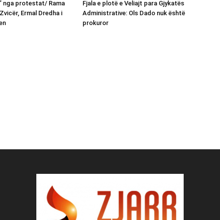
n” nga protestat/ Rama
Fjala e plotë e Veliajt para Gjykatës
Zvicër, Ermal Dredha i
Administrative: Ols Dado nuk është
en
prokuror