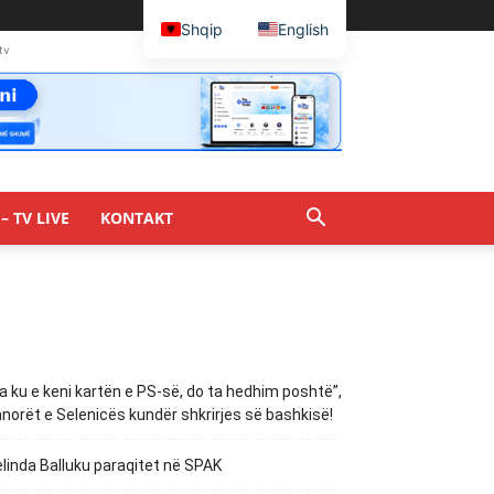
Shqip
English
tv
– TV LIVE
KONTAKT
a ku e keni kartën e PS-së, do ta hedhim poshtë”,
norët e Selenicës kundër shkrirjes së bashkisë!
linda Balluku paraqitet në SPAK