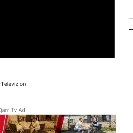
rTelevizion
jarr Tv Ad