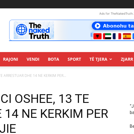
Ads for TheNakedTruth.
RAJONI
VENDI
BOTA
SPORT
TË TJERA
ZJARR 
 TE ARRESTUAR DHE 14 NE KERKIM PER...
ICI OSHEE, 13 TE
“J
 14 NE KERKIM PER
ba
JIE
Be