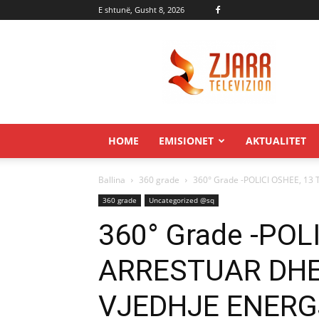
E shtunë, Gusht 8, 2026
Zjarr.tv
HOME
EMISIONET
AKTUALITET
Ballina
360 grade
360° Grade -POLICI OSHEE, 13
360 grade
Uncategorized @sq
360° Grade -POL
ARRESTUAR DHE
VJEDHJE ENERG