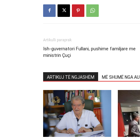
Artikulli paraprak
Ish-guvernatori Fullani, pushime familjare me
ministrin Çuçi
ARTIKUJ TË NGJASHËM
MË SHUMË NGA AU