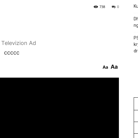
Ku
738
0
Dh
ng
PS
r Televizion Ad
kr
dr
ccccc
Aa
Aa