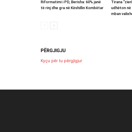
Riformatimi i PD, Berisha: 60% janë
Tirana “zie
të rinj dhe gra në Këshillin Kombëtar
udhëton në 
mban valixh
PËRGJIGJU
Kyçu për tu përgjigjur