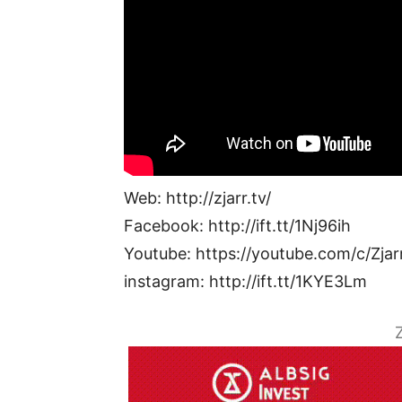
Web: http://zjarr.tv/
Facebook: http://ift.tt/1Nj96ih
Youtube: https://youtube.com/c/Zjar
instagram: http://ift.tt/1KYE3Lm
Z