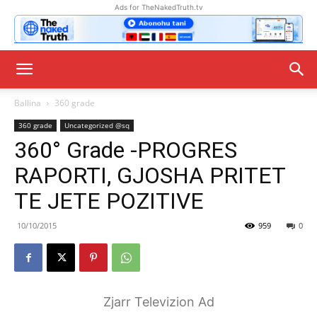
Ads for TheNakedTruth.tv
Ballina
360 grade
360 grade
Uncategorized @sq
360° Grade -PROGRES
RAPORTI, GJOSHA PRITET
TE JETE POZITIVE
10/10/2015
959
0
Zjarr Televizion Ad