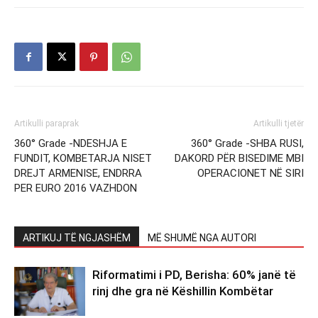
Artikulli paraprak
Artikulli tjetër
360° Grade -NDESHJA E
360° Grade -SHBA RUSI,
FUNDIT, KOMBETARJA NISET
DAKORD PËR BISEDIME MBI
DREJT ARMENISE, ENDRRA
OPERACIONET NË SIRI
PER EURO 2016 VAZHDON
ARTIKUJ TË NGJASHËM
MË SHUMË NGA AUTORI
Riformatimi i PD, Berisha: 60% janë të
rinj dhe gra në Këshillin Kombëtar