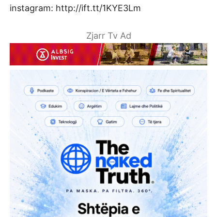
instagram: http://ift.tt/1KYE3Lm
Zjarr Tv Ad