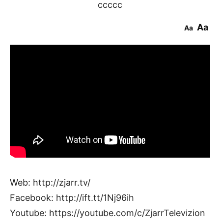
ccccc
Aa
Aa
Web: http://zjarr.tv/
Facebook: http://ift.tt/1Nj96ih
Youtube: https://youtube.com/c/ZjarrTelevizion