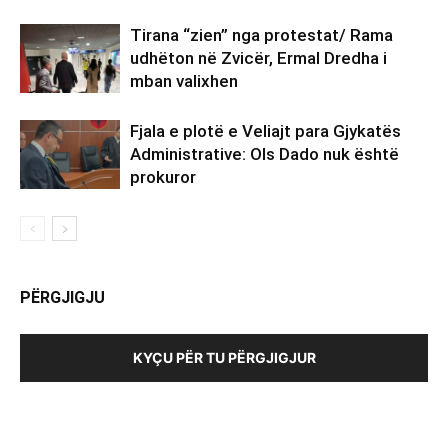
Tirana “zien” nga protestat/ Rama
udhëton në Zvicër, Ermal Dredha i
mban valixhen
Fjala e plotë e Veliajt para Gjykatës
Administrative: Ols Dado nuk është
prokuror
PËRGJIGJU
KYÇU PËR TU PËRGJIGJUR