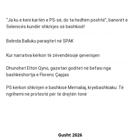
“Ja ku e keni kartën e PS-së, do ta hedhim poshtë”, banorët e
Selenicës kundër shkrirjes së bashkisë!
Belinda Balluku paraqitet në SPAK
Kur narrativa kërkon të zëvendësojë qeverisjen
Dhunohet Elton Qyno, gazetari goditet në befasi nga
bashkëshortja e Florenc Çapjas
PS kërkon shkrirjen e bashkisë Memaliaj, kryebashkiaku: Të
ngrihemi në protestë për të drejtën tonë
Gusht 2026