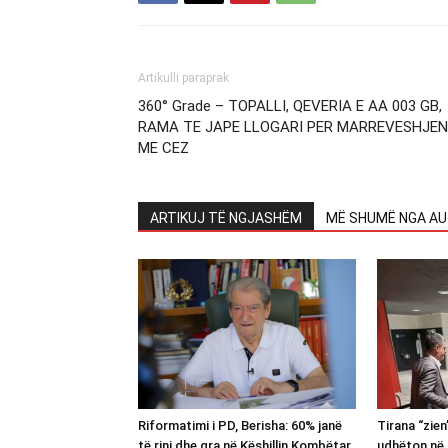
Artikulli paraprak
360° Grade – TOPALLI, QEVERIA E AA 003 GB,
RAMA TE JAPE LLOGARI PER MARREVESHJEN
ME CEZ
ARTIKUJ TË NGJASHËM
MË SHUMË NGA AU
Riformatimi i PD, Berisha: 60% janë
Tirana “zie
të rinj dhe gra në Këshillin Kombëtar
udhëton në 