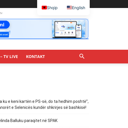
Shqip
English
tv
– TV LIVE
KONTAKT
a ku e keni kartën e PS-së, do ta hedhim poshtë”,
norët e Selenicës kundër shkrirjes së bashkisë!
linda Balluku paraqitet në SPAK