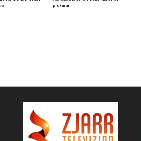
en
prokuror