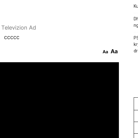
Ku
Dh
ng
r Televizion Ad
ccccc
PS
kr
Aa
dr
Aa