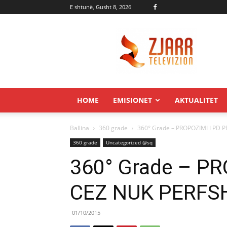
E shtunë, Gusht 8, 2026
Zjarr.tv
HOME
EMISIONET
AKTUALITET
Ballina
360 grade
360° Grade – PROPOZIMI I PD 
360 grade
Uncategorized @sq
360° Grade – PR
CEZ NUK PERFSH
01/10/2015