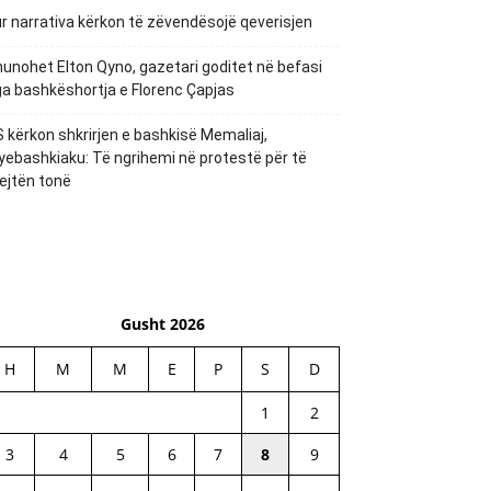
r narrativa kërkon të zëvendësojë qeverisjen
unohet Elton Qyno, gazetari goditet në befasi
a bashkëshortja e Florenc Çapjas
 kërkon shkrirjen e bashkisë Memaliaj,
yebashkiaku: Të ngrihemi në protestë për të
ejtën tonë
Gusht 2026
H
M
M
E
P
S
D
1
2
3
4
5
6
7
8
9