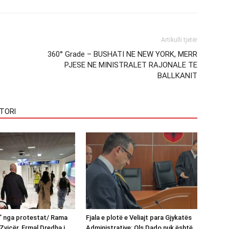
Artikulli tjetër
360° Grade – BUSHATI NE NEW YORK, MERR
PJESE NE MINISTRALET RAJONALE TE
BALLKANIT
TORI
n” nga protestat/ Rama
Fjala e plotë e Veliajt para Gjykatës
Zvicër, Ermal Dredha i
Administrative: Ols Dado nuk është