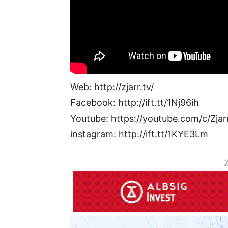
Web: http://zjarr.tv/
Facebook: http://ift.tt/1Nj96ih
Youtube: https://youtube.com/c/Zjar
instagram: http://ift.tt/1KYE3Lm
Z