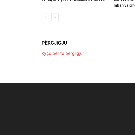
mban valixh
PËRGJIGJU
Kyçu për tu përgjigjur