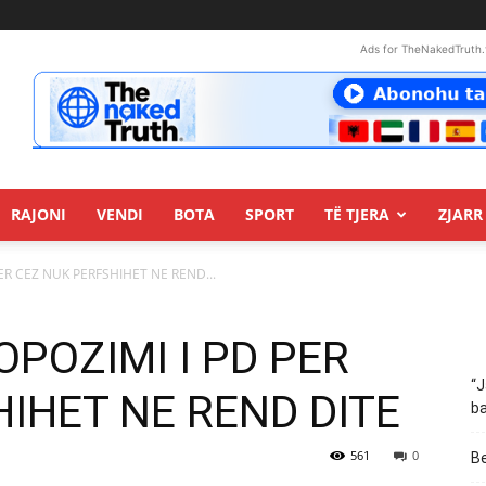
Ads for TheNakedTruth.
RAJONI
VENDI
BOTA
SPORT
TË TJERA
ZJARR 
PER CEZ NUK PERFSHIHET NE REND...
OPOZIMI I PD PER
“J
IHET NE REND DITE
ba
561
0
Be