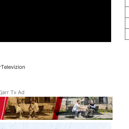
rTelevizion
jarr Tv Ad