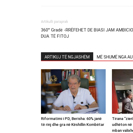
Artikulli paraprak
360° Gradë -RRËFEHET DE BIASI JAM AMBICIO
DUA TË FITOJ
ARTIKUJ TË NGJASHËM
MË SHUMË NGA AU
Riformatimi i PD, Berisha: 60% janë
Tirana “zie
të rinj dhe gra në Këshillin Kombëtar
udhëton në 
mban valixh