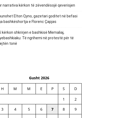
r narrativa kërkon të zëvendësojë qeverisjen
unohet Elton Qyno, gazetari goditet në befasi
a bashkëshortja e Florenc Çapjas
 kërkon shkrirjen e bashkisë Memaliaj,
yebashkiaku: Të ngrihemi në protestë për të
ejtën tonë
Gusht 2026
H
M
M
E
P
S
D
1
2
3
4
5
6
7
8
9