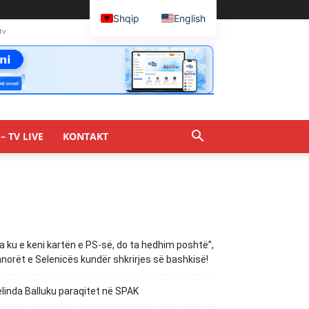
Shqip
English
tv
– TV LIVE
KONTAKT
a ku e keni kartën e PS-së, do ta hedhim poshtë”,
norët e Selenicës kundër shkrirjes së bashkisë!
linda Balluku paraqitet në SPAK