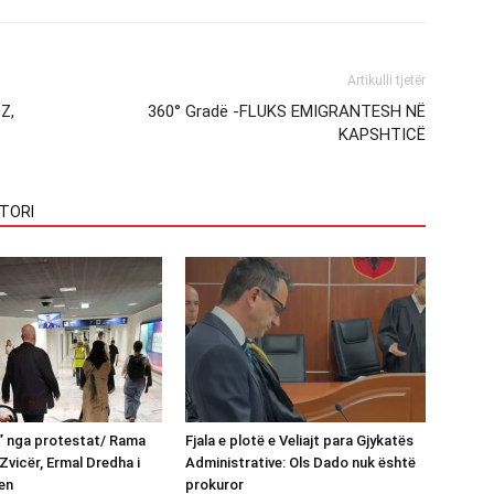
Artikulli tjetër
Z,
360° Gradë -FLUKS EMIGRANTESH NË
KAPSHTICË
TORI
n” nga protestat/ Rama
Fjala e plotë e Veliajt para Gjykatës
Zvicër, Ermal Dredha i
Administrative: Ols Dado nuk është
en
prokuror