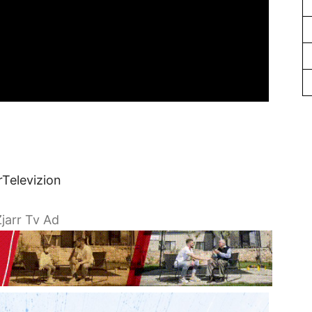
rTelevizion
jarr Tv Ad