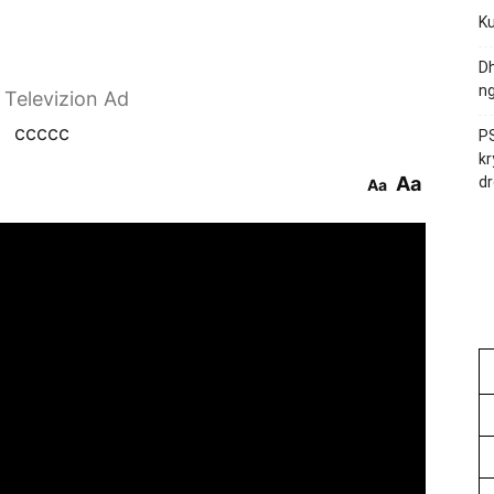
Ku
Dh
ng
r Televizion Ad
ccccc
PS
kr
Aa
dr
Aa