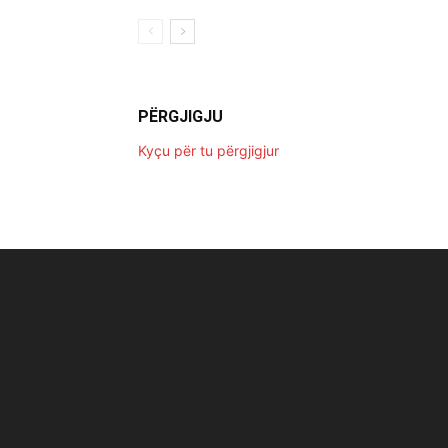
PËRGJIGJU
Kyçu për tu përgjigjur