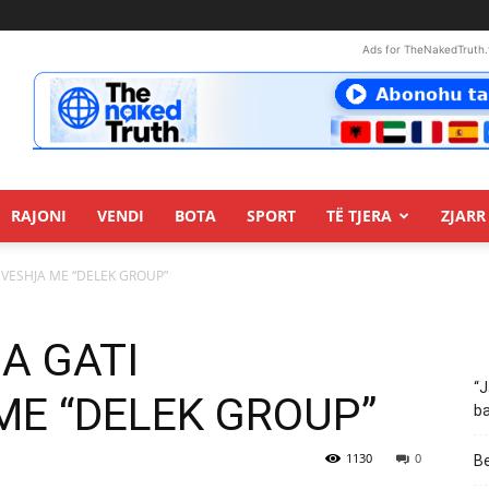
Ads for TheNakedTruth.
RAJONI
VENDI
BOTA
SPORT
TË TJERA
ZJARR 
ËVESHJA ME “DELEK GROUP”
MA GATI
“J
E “DELEK GROUP”
ba
1130
0
Be