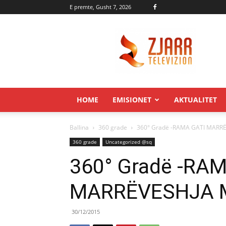
E premte, Gusht 7, 2026
Zjarr.tv
HOME
EMISIONET
AKTUALITET
Ballina
360 grade
360° Gradë -RAMA GATI MARR
360 grade
Uncategorized @sq
360° Gradë -RA
MARRËVESHJA M
30/12/2015