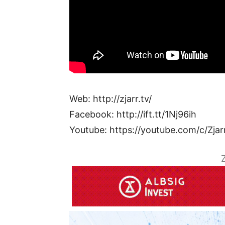
Web: http://zjarr.tv/
Facebook: http://ift.tt/1Nj96ih
Youtube: https://youtube.com/c/Zjar
Z