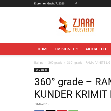
E premte, Gusht 7, 2026
Zjarr.tv
HOME
EMISIONET
AKTUALITET
Ballina
360 grade
360° grade – RAMA PAKETE LI
360 grade
360° grade – R
KUNDER KRIMIT
31/07/2015