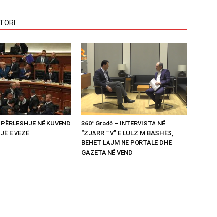
TORI
 -PËRLESHJE NË KUVEND
360° Gradë – INTERVISTA NË
UJË E VEZË
“ZJARR TV” E LULZIM BASHËS,
BËHET LAJM NË PORTALE DHE
GAZETA NË VEND