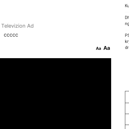
Ku
Dh
ng
r Televizion Ad
ccccc
PS
kr
Aa
dr
Aa