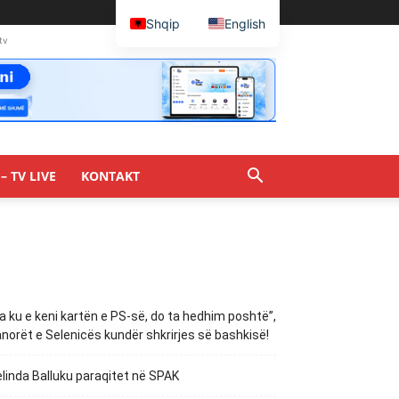
Shqip
English
tv
– TV LIVE
KONTAKT
a ku e keni kartën e PS-së, do ta hedhim poshtë”,
norët e Selenicës kundër shkrirjes së bashkisë!
linda Balluku paraqitet në SPAK