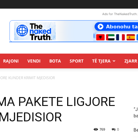
Ads for TheNakedTruth.
RAJONI
VENDI
BOTA
SPORT
TË TJERA
ZJARR 
GJORE KUNDER KRIMIT MJEDISIOR
AMA PAKETE LIGJORE
“J
 MJEDISIOR
ba
769
0
Be