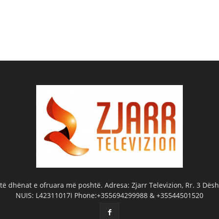
ë dhënat e ofruara më poshtë. Adresa: Zjarr Televizion, Rr. 3 Dëshm
NUIS: L42311017I Phone:+355694299988 & +35544501520