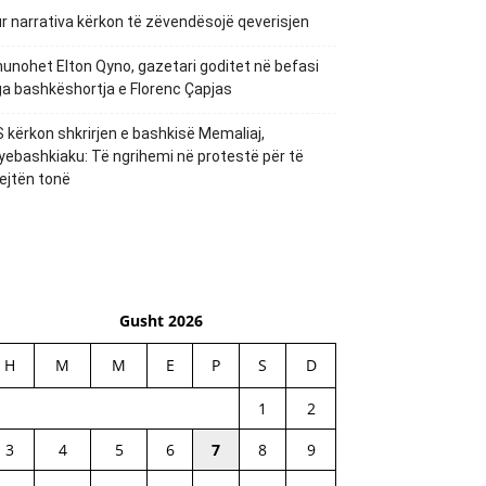
r narrativa kërkon të zëvendësojë qeverisjen
unohet Elton Qyno, gazetari goditet në befasi
a bashkëshortja e Florenc Çapjas
 kërkon shkrirjen e bashkisë Memaliaj,
yebashkiaku: Të ngrihemi në protestë për të
ejtën tonë
Gusht 2026
H
M
M
E
P
S
D
1
2
3
4
5
6
7
8
9