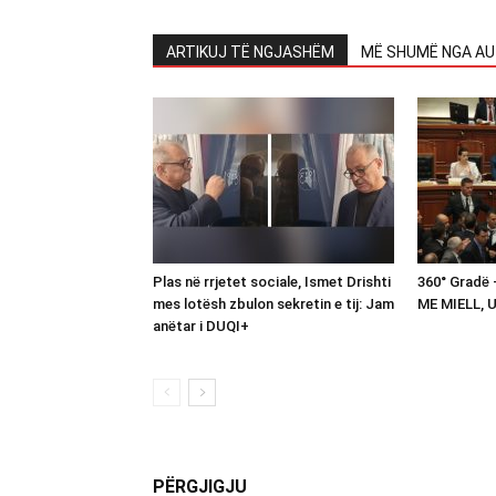
ARTIKUJ TË NGJASHËM
MË SHUMË NGA AU
Plas në rrjetet sociale, Ismet Drishti
360° Gradë
mes lotësh zbulon sekretin e tij: Jam
ME MIELL, 
anëtar i DUQI+
PËRGJIGJU