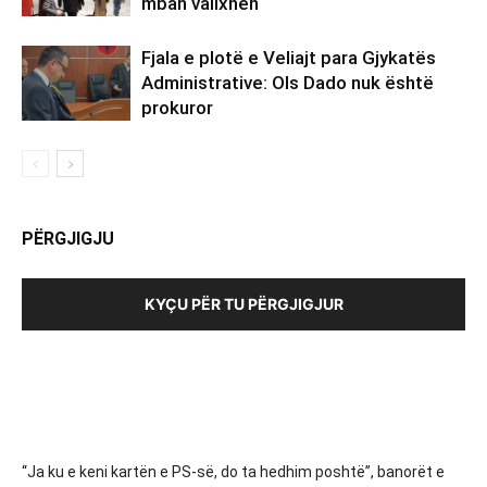
mban valixhen
Fjala e plotë e Veliajt para Gjykatës
Administrative: Ols Dado nuk është
prokuror
PËRGJIGJU
KYÇU PËR TU PËRGJIGJUR
“Ja ku e keni kartën e PS-së, do ta hedhim poshtë”, banorët e