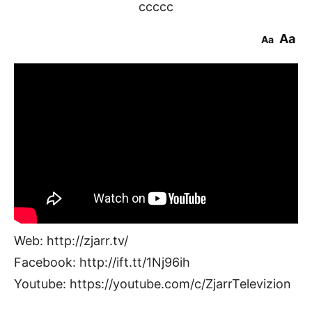
ccccc
Aa
Aa
Web: http://zjarr.tv/
Facebook: http://ift.tt/1Nj96ih
Youtube: https://youtube.com/c/ZjarrTelevizion