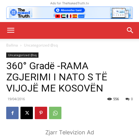
Ads for TheNakedTruth.tv
Ballina
Uncategorized @sq
Uncategorized @sq
360° Gradë -RAMA
ZGJERIMI I NATO S TË
VIJOJË ME KOSOVËN
19/04/2016
556
0
Zjarr Televizion Ad