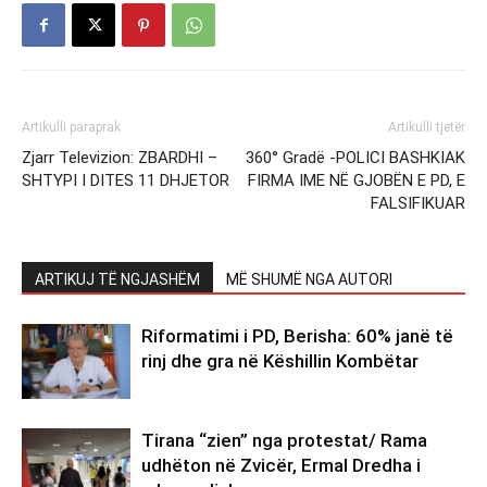
Artikulli paraprak
Artikulli tjetër
Zjarr Televizion: ZBARDHI –
360° Gradë -POLICI BASHKIAK
SHTYPI I DITES 11 DHJETOR
FIRMA IME NË GJOBËN E PD, E
FALSIFIKUAR
ARTIKUJ TË NGJASHËM
MË SHUMË NGA AUTORI
Riformatimi i PD, Berisha: 60% janë të
rinj dhe gra në Këshillin Kombëtar
Tirana “zien” nga protestat/ Rama
udhëton në Zvicër, Ermal Dredha i