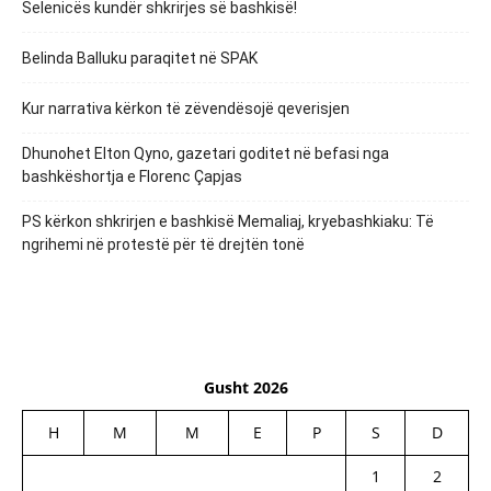
Selenicës kundër shkrirjes së bashkisë!
Belinda Balluku paraqitet në SPAK
Kur narrativa kërkon të zëvendësojë qeverisjen
Dhunohet Elton Qyno, gazetari goditet në befasi nga
bashkëshortja e Florenc Çapjas
PS kërkon shkrirjen e bashkisë Memaliaj, kryebashkiaku: Të
ngrihemi në protestë për të drejtën tonë
Gusht 2026
H
M
M
E
P
S
D
1
2