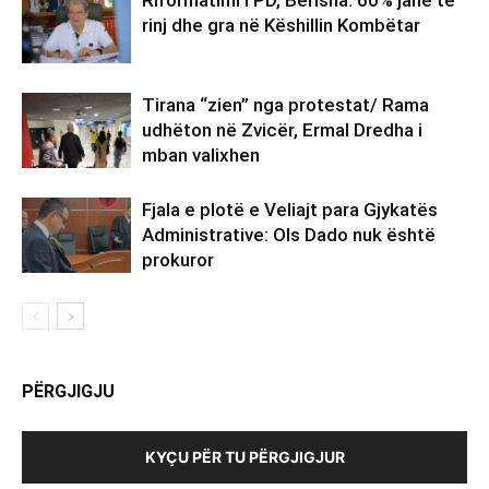
Riformatimi i PD, Berisha: 60% janë të
rinj dhe gra në Këshillin Kombëtar
Tirana “zien” nga protestat/ Rama
udhëton në Zvicër, Ermal Dredha i
mban valixhen
Fjala e plotë e Veliajt para Gjykatës
Administrative: Ols Dado nuk është
prokuror
PËRGJIGJU
KYÇU PËR TU PËRGJIGJUR