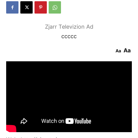
Zjarr Televizion Ad
ccccc
Aa
Aa