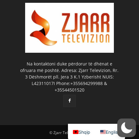
Na kontaktoni duke përdorur të dhënat e
ofruara më poshtë. Adresa: Zjarr Televizion, Rr.
3 Dëshmorët pll. Jera 3 K.1 Yzberisht NUIS:
L42311017I Phone:+355694299988 &
+35544501520
Shqip
English
© Zjarr Televizion 2026