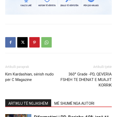
Artikulli paraprak
Artikulli tjetër
Kim Kardashian, sërish nudo
360° Grade -PD, QEVERIA
për C Magazine
FSHEH TE DHENAT E MUAJIT
KORRIK
ARTIKUJ TË NGJASHËM
MË SHUMË NGA AUTORI