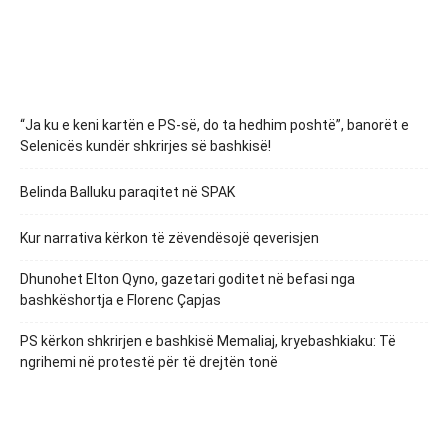
“Ja ku e keni kartën e PS-së, do ta hedhim poshtë”, banorët e
Selenicës kundër shkrirjes së bashkisë!
Belinda Balluku paraqitet në SPAK
Kur narrativa kërkon të zëvendësojë qeverisjen
Dhunohet Elton Qyno, gazetari goditet në befasi nga
bashkëshortja e Florenc Çapjas
PS kërkon shkrirjen e bashkisë Memaliaj, kryebashkiaku: Të
ngrihemi në protestë për të drejtën tonë