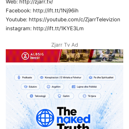
Web: http://zjarr.tv/
Facebook: http://ift.tt/1Nj96ih
Youtube: https://youtube.com/c/ZjarrTelevizion
instagram: http://ift.tt/1KYE3Lm
Zjarr Tv Ad