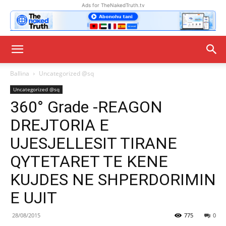
Ads for TheNakedTruth.tv
Ballina
Uncategorized @sq
Uncategorized @sq
360° Grade -REAGON
DREJTORIA E
UJESJELLESIT TIRANE
QYTETARET TE KENE
KUJDES NE SHPERDORIMIN
E UJIT
28/08/2015
775
0