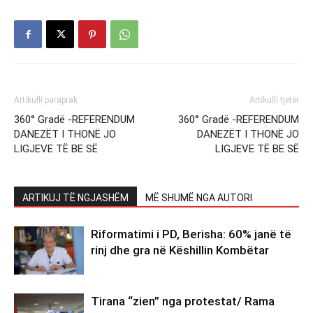
Artikulli paraprak
Artikulli tjetër
360° Gradë -REFERENDUM
360° Gradë -REFERENDUM
DANEZËT I THONË JO
DANEZËT I THONË JO
LIGJEVE TË BE SË
LIGJEVE TË BE SË
ARTIKUJ TË NGJASHËM
MË SHUMË NGA AUTORI
Riformatimi i PD, Berisha: 60% janë të
rinj dhe gra në Këshillin Kombëtar
Tirana “zien” nga protestat/ Rama