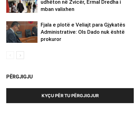
udhëton në Zvicër, Ermal Dredha i
mban valixhen
Fjala e plotë e Veliajt para Gjykatës
Administrative: Ols Dado nuk është
prokuror
PËRGJIGJU
KYÇU PËR TU PËRGJIGJUR