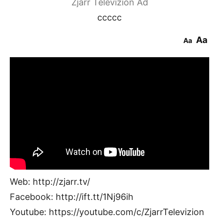
Zjarr Televizion Ad
ccccc
Aa
Aa
Web: http://zjarr.tv/
Facebook: http://ift.tt/1Nj96ih
Youtube: https://youtube.com/c/ZjarrTelevizion