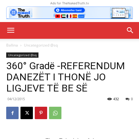
Ads for TheNakedTruth.tv
Ballina
Uncategorized @sq
Uncategorized @sq
360° Gradë -REFERENDUM
DANEZËT I THONË JO
LIGJEVE TË BE SË
04/12/2015
432
0