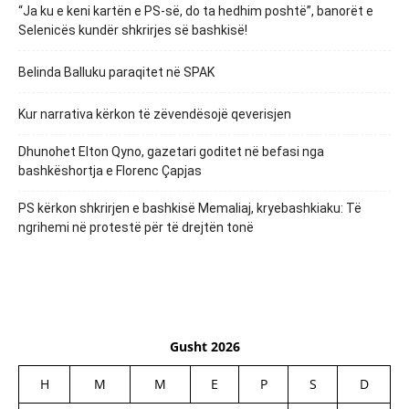
“Ja ku e keni kartën e PS-së, do ta hedhim poshtë”, banorët e
Selenicës kundër shkrirjes së bashkisë!
Belinda Balluku paraqitet në SPAK
Kur narrativa kërkon të zëvendësojë qeverisjen
Dhunohet Elton Qyno, gazetari goditet në befasi nga
bashkëshortja e Florenc Çapjas
PS kërkon shkrirjen e bashkisë Memaliaj, kryebashkiaku: Të
ngrihemi në protestë për të drejtën tonë
Gusht 2026
H
M
M
E
P
S
D