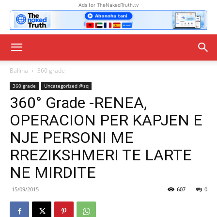
Ads for TheNakedTruth.tv
Ballina
360 grade
360 grade
Uncategorized @sq
360° Grade -RENEA,
OPERACION PER KAPJEN E
NJE PERSONI ME
RREZIKSHMERI TE LARTE
NE MIRDITE
15/09/2015
607
0