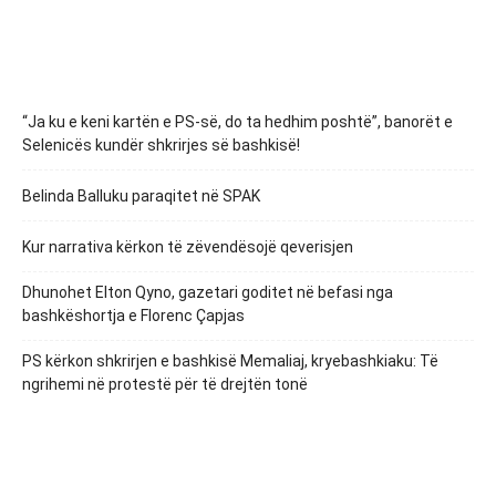
“Ja ku e keni kartën e PS-së, do ta hedhim poshtë”, banorët e
Selenicës kundër shkrirjes së bashkisë!
Belinda Balluku paraqitet në SPAK
Kur narrativa kërkon të zëvendësojë qeverisjen
Dhunohet Elton Qyno, gazetari goditet në befasi nga
bashkëshortja e Florenc Çapjas
PS kërkon shkrirjen e bashkisë Memaliaj, kryebashkiaku: Të
ngrihemi në protestë për të drejtën tonë