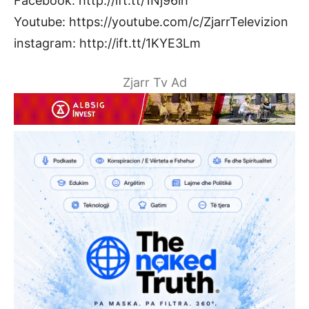
Facebook: http://ift.tt/1Nj96ih
Youtube: https://youtube.com/c/ZjarrTelevizion
instagram: http://ift.tt/1KYE3Lm
Zjarr Tv Ad