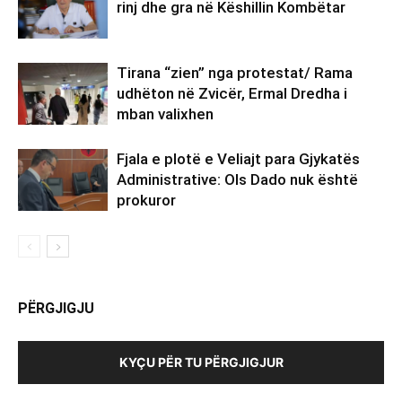
rinj dhe gra në Këshillin Kombëtar
Tirana “zien” nga protestat/ Rama
udhëton në Zvicër, Ermal Dredha i
mban valixhen
Fjala e plotë e Veliajt para Gjykatës
Administrative: Ols Dado nuk është
prokuror
PËRGJIGJU
KYÇU PËR TU PËRGJIGJUR