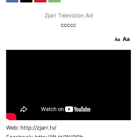
Zjarr Televizion Ad
ccccc
Aa
Aa
Web: http://zjarr.tv/