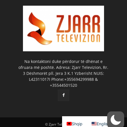
Na kontaktoni duke përdorur të dhënat e
ofruara më poshtë. Adresa: Zjarr Televizion, Rr.
3 Dëshmorët pll. Jera 3 K.1 Yzberisht NUIS:
L42311017I Phone:+355694299988 &
+35544501520
Shqip
English
© Zjarr Televizion 2026