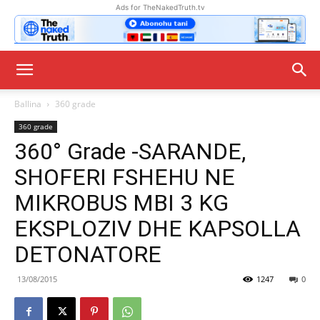
Ads for TheNakedTruth.tv
Ballina
360 grade
360 grade
360° Grade -SARANDE,
SHOFERI FSHEHU NE
MIKROBUS MBI 3 KG
EKSPLOZIV DHE KAPSOLLA
DETONATORE
13/08/2015
1247
0