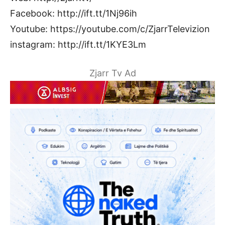
Facebook: http://ift.tt/1Nj96ih
Youtube: https://youtube.com/c/ZjarrTelevizion
instagram: http://ift.tt/1KYE3Lm
Zjarr Tv Ad