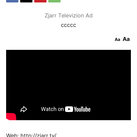
Zjarr Televizion Ad
ccccc
Aa
Aa
Web: http://zjarr.tv/