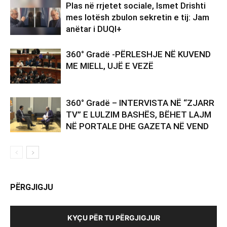
Plas në rrjetet sociale, Ismet Drishti
mes lotësh zbulon sekretin e tij: Jam
anëtar i DUQI+
360° Gradë -PËRLESHJE NË KUVEND
ME MIELL, UJË E VEZË
360° Gradë – INTERVISTA NË “ZJARR
TV” E LULZIM BASHËS, BËHET LAJM
NË PORTALE DHE GAZETA NË VEND
PËRGJIGJU
KYÇU PËR TU PËRGJIGJUR