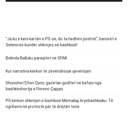
“Ja ku e keni kartën e PS-së, do ta hedhim poshtë”, banorët e
Selenicës kundër shkrirjes së bashkisë!
Belinda Balluku paraqitet në SPAK
Kur narrativa kërkon të zëvendësojë qeverisjen
Dhunohet Elton Qyno, gazetari goditet në befasi nga
bashkëshortja e Florenc Çapjas
PS kërkon shkrirjen e bashkisë Memaliaj, kryebashkiaku: Të
ngrihemi në protestë për të drejtën tonë