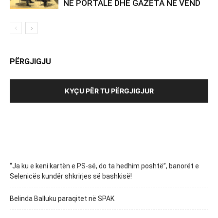
NË PORTALE DHE GAZETA NË VEND
PËRGJIGJU
KYÇU PËR TU PËRGJIGJUR
“Ja ku e keni kartën e PS-së, do ta hedhim poshtë”, banorët e
Selenicës kundër shkrirjes së bashkisë!
Belinda Balluku paraqitet në SPAK