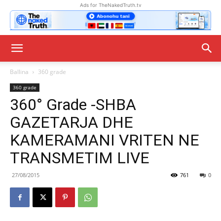
Ads for TheNakedTruth.tv
Ballina
360 grade
360 grade
360° Grade -SHBA
GAZETARJA DHE
KAMERAMANI VRITEN NE
TRANSMETIM LIVE
27/08/2015
761
0