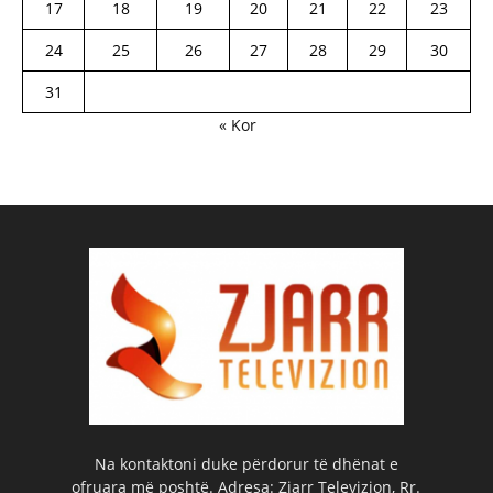
17
18
19
20
21
22
23
24
25
26
27
28
29
30
31
« Kor
Na kontaktoni duke përdorur të dhënat e
ofruara më poshtë. Adresa: Zjarr Televizion, Rr.