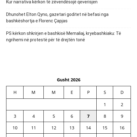
Kur narrativa kërkon të zëvendësojë qeverisjen
Dhunohet Elton Qyno, gazetari goditet në befasi nga
bashkëshortja e Florenc Çapjas
PS kërkon shkrirjen e bashkisë Memaliaj, kryebashkiaku: Të
ngrihemi në protestë për të drejtën tonë
Gusht 2026
H
M
M
E
P
S
D
1
2
3
4
5
6
7
8
9
10
11
12
13
14
15
16