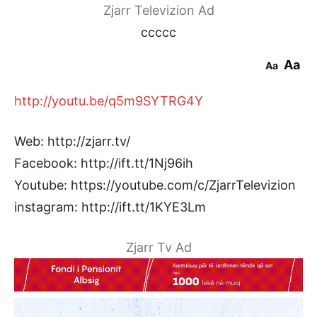
Zjarr Televizion Ad
ccccc
Aa
Aa
http://youtu.be/q5m9SYTRG4Y
Web: http://zjarr.tv/
Facebook: http://ift.tt/1Nj96ih
Youtube: https://youtube.com/c/ZjarrTelevizion
instagram: http://ift.tt/1KYE3Lm
Zjarr Tv Ad