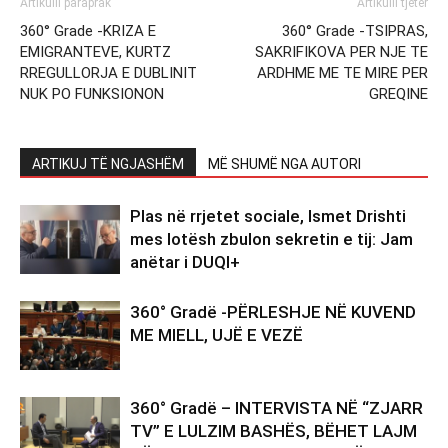
Artikulli paraprak
Artikulli tjetër
360° Grade -KRIZA E
360° Grade -TSIPRAS,
EMIGRANTEVE, KURTZ
SAKRIFIKOVA PER NJE TE
RREGULLORJA E DUBLINIT
ARDHME ME TE MIRE PER
NUK PO FUNKSIONON
GREQINE
ARTIKUJ TË NGJASHËM
MË SHUMË NGA AUTORI
Plas në rrjetet sociale, Ismet Drishti
mes lotësh zbulon sekretin e tij: Jam
anëtar i DUQI+
360° Gradë -PËRLESHJE NË KUVEND
ME MIELL, UJË E VEZË
360° Gradë – INTERVISTA NË “ZJARR
TV” E LULZIM BASHËS, BËHET LAJM