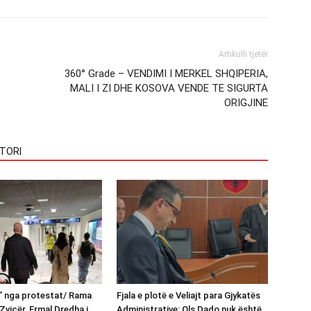
Artikulli tjetër
360° Grade – VENDIMI I MERKEL SHQIPERIA,
MALI I ZI DHE KOSOVA VENDE TE SIGURTA
ORIGJINE
TORI
n” nga protestat/ Rama
Fjala e plotë e Veliajt para Gjykatës
Zvicër, Ermal Dredha i
Administrative: Ols Dado nuk është