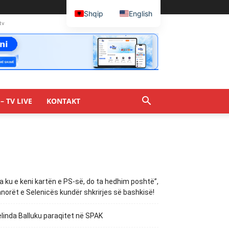
Shqip
English
tv
– TV LIVE
KONTAKT
a ku e keni kartën e PS-së, do ta hedhim poshtë”,
norët e Selenicës kundër shkrirjes së bashkisë!
linda Balluku paraqitet në SPAK