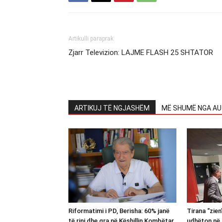
Artikulli paraprak
Zjarr Televizion: LAJME FLASH 25 SHTATOR
ARTIKUJ TË NGJASHËM
MË SHUMË NGA AU
Riformatimi i PD, Berisha: 60% janë
Tirana “zie
të rinj dhe gra në Këshillin Kombëtar
udhëton në 