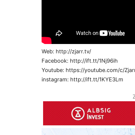
Web: http://zjarr.tv/
Facebook: http://ift.tt/1Nj96ih
Youtube: https://youtube.com/c/Zjar
instagram: http://ift.tt/1KYE3Lm
Z