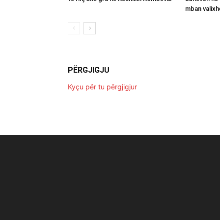
mban valixh
PËRGJIGJU
Kyçu për tu përgjigjur