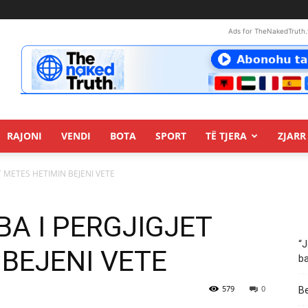
Ads for TheNakedTruth.
RAJONI
VENDI
BOTA
SPORT
TË TJERA
ZJARR 
ET METES HETIMIN BEJENI VETE
BA I PERGJIGJET
“J
BEJENI VETE
ba
579
0
Be