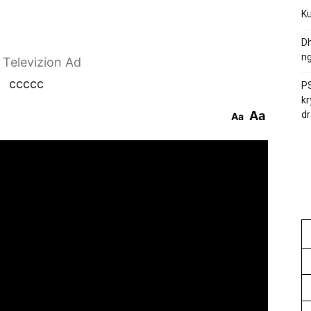
Ku
Dh
ng
r Televizion Ad
ccccc
PS
kr
Aa
dr
Aa