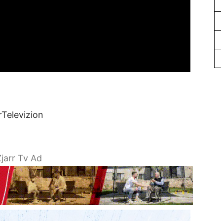
rTelevizion
jarr Tv Ad