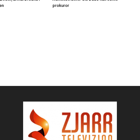
en
prokuror