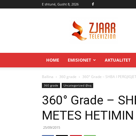
E shtunë, Gusht 8, 2026
Zjarr.tv
HOME
EMISIONET
AKTUALITET
Ballina
360 grade
360° Grade – SHBA I PERGJIGJ
360 grade
Uncategorized @sq
360° Grade – SH
METES HETIMIN 
25/09/2015