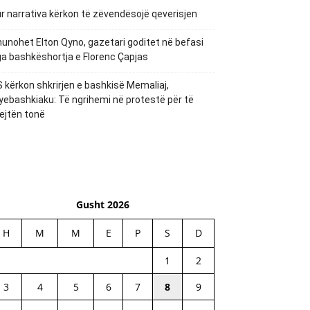
r narrativa kërkon të zëvendësojë qeverisjen
unohet Elton Qyno, gazetari goditet në befasi
a bashkëshortja e Florenc Çapjas
 kërkon shkrirjen e bashkisë Memaliaj,
yebashkiaku: Të ngrihemi në protestë për të
ejtën tonë
Gusht 2026
H
M
M
E
P
S
D
1
2
3
4
5
6
7
8
9