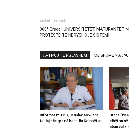
Artikulli paraprak
360° Gradë -UNIVERSITETET, MATURANTËT N
PROTESTË TË NDRYSHOJË SISTEMI
ARTIKUJ TË NGJASHËM
MË SHUMË NGA AU
Riformatimi i PD, Berisha: 60% janë
Tirana “zie
të rinj dhe gra në Këshillin Kombëtar
udhëton në 
mban valixh