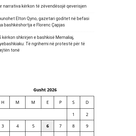
r narrativa kërkon të zëvendësojë qeverisjen
unohet Elton Qyno, gazetari goditet në befasi
a bashkëshortja e Florenc Çapjas
 kërkon shkrirjen e bashkisë Memaliaj,
yebashkiaku: Të ngrihemi në protestë për të
ejtën tonë
Gusht 2026
H
M
M
E
P
S
D
1
2
3
4
5
6
7
8
9