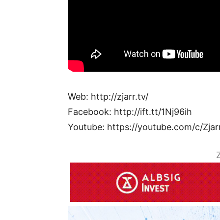
Web: http://zjarr.tv/
Facebook: http://ift.tt/1Nj96ih
Youtube: https://youtube.com/c/Zjar
Z