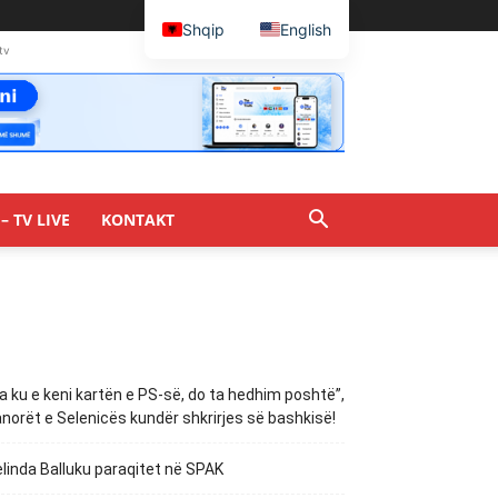
Shqip
English
tv
– TV LIVE
KONTAKT
a ku e keni kartën e PS-së, do ta hedhim poshtë”,
norët e Selenicës kundër shkrirjes së bashkisë!
linda Balluku paraqitet në SPAK