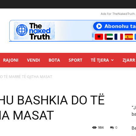
Ads for TheNakedTruth.
RAJONI
VENDI
BOTA
SPORT
TË TJERA
ZJARR 
DO TË MARRË TË GJITHA MASAT
EHU BASHKIA DO TË
“J
HA MASAT
ba
984
0
Be