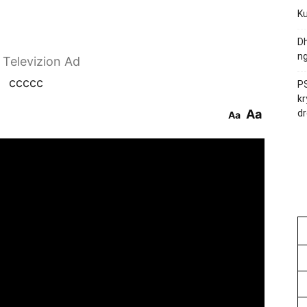
Ku
Dh
ng
r Televizion Ad
ccccc
PS
kr
Aa
dr
Aa