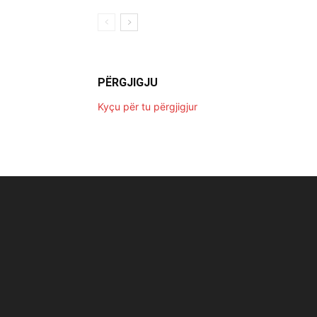
PËRGJIGJU
Kyçu për tu përgjigjur