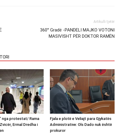
Artikulli tjetër
Ë
360° Gradë -PANDELI MAJKO VOTONI
MASIVISHT PËR DOKTOR RAMËN
TORI
n” nga protestat/ Rama
Fjala e plotë e Veliajt para Gjykatës
Zvicër, Ermal Dredha i
Administrative: Ols Dado nuk është
en
prokuror