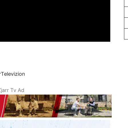
rTelevizion
jarr Tv Ad