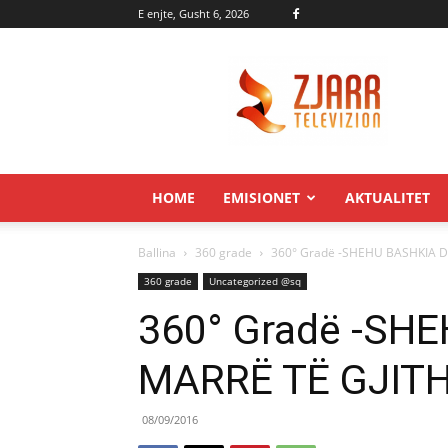
E enjte, Gusht 6, 2026
Zjarr.tv
HOME
EMISIONET
AKTUALITET
Ballina
360 grade
360° Gradë -SHEHU BASHKIA 
360 grade
Uncategorized @sq
360° Gradë -SH
MARRË TË GJIT
08/09/2016