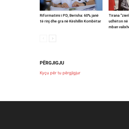
Riformatimi i PD, Berisha: 60% janë
Tirana “zie
të rinj dhe gra në Këshillin Kombëtar
udhëton në 
mban valixh
PËRGJIGJU
Kyçu për tu përgjigjur