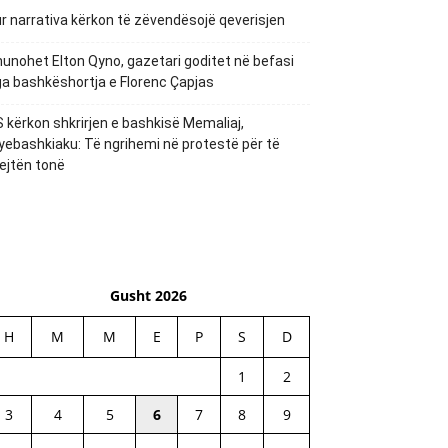
r narrativa kërkon të zëvendësojë qeverisjen
unohet Elton Qyno, gazetari goditet në befasi
a bashkëshortja e Florenc Çapjas
 kërkon shkrirjen e bashkisë Memaliaj,
yebashkiaku: Të ngrihemi në protestë për të
ejtën tonë
Gusht 2026
H
M
M
E
P
S
D
1
2
3
4
5
6
7
8
9