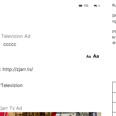
Ku
735
0
Dh
ng
PS
r Televizion Ad
kr
dr
ccccc
Aa
Aa
http://zjarr.tv/
rTelevizion
jarr Tv Ad