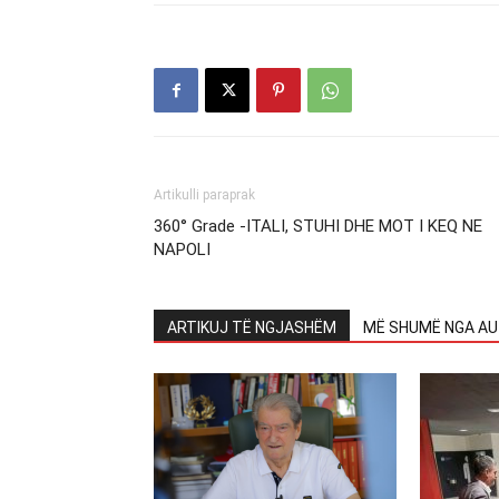
Artikulli paraprak
360° Grade -ITALI, STUHI DHE MOT I KEQ NE
NAPOLI
ARTIKUJ TË NGJASHËM
MË SHUMË NGA AU