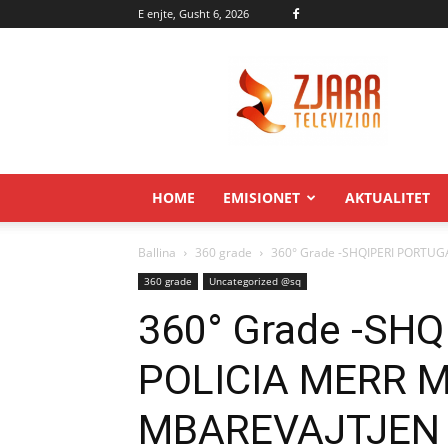
E enjte, Gusht 6, 2026
Zjarr.tv
HOME
EMISIONET
AKTUALITET
Ballina
360 grade
360° Grade -SHQIPERI PORTUG
360 grade
Uncategorized @sq
360° Grade -SHQ
POLICIA MERR 
MBAREVAJTJEN 