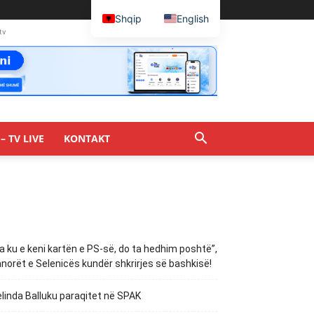
Shqip
English
tv
– TV LIVE
KONTAKT
a ku e keni kartën e PS-së, do ta hedhim poshtë”,
norët e Selenicës kundër shkrirjes së bashkisë!
linda Balluku paraqitet në SPAK