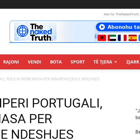
Ads for TheNakedTruth.
RAJONI
VENDI
BOTA
SPORT
TË TJERA
ZJARR 
ALI, POLICIA MERR MASA PER MBAREVAJTJEN E NDESHJES
IPERI PORTUGALI,
“J
MASA PER
ba
E NDESHJES
Be