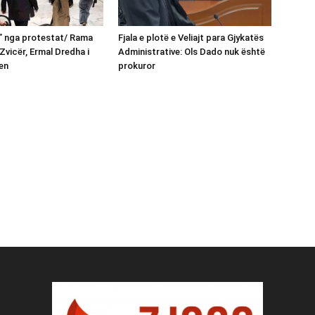
n” nga protestat/ Rama
Fjala e plotë e Veliajt para Gjykatës
Zvicër, Ermal Dredha i
Administrative: Ols Dado nuk është
en
prokuror