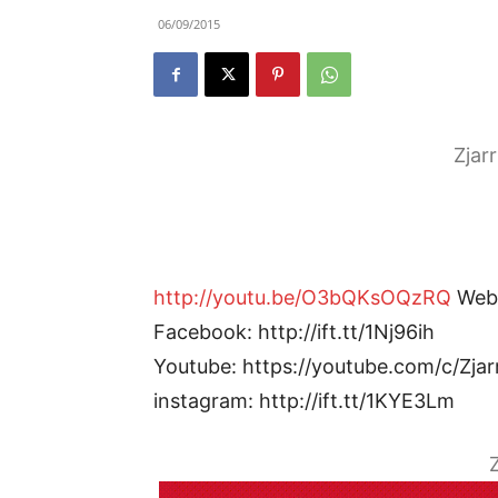
06/09/2015
Zjar
http://youtu.be/O3bQKsOQzRQ
Web: 
Facebook: http://ift.tt/1Nj96ih
Youtube: https://youtube.com/c/Zjar
instagram: http://ift.tt/1KYE3Lm
Z