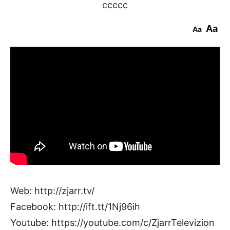
ccccc
Aa
Aa
Web: http://zjarr.tv/
Facebook: http://ift.tt/1Nj96ih
Youtube: https://youtube.com/c/ZjarrTelevizion