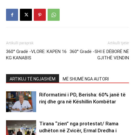
Artikulli paraprak
Artikulli tjetër
360° Gradë -VLORE: KAPEN 16
360° Gradë -SHI E DËBORË NË
KG KANABIS
GJITHË VENDIN
ARTIKUJ TË NGJASHËM
MË SHUMË NGA AUTORI
Riformatimi i PD, Berisha: 60% janë të
rinj dhe gra në Këshillin Kombëtar
Tirana “zien” nga protestat/ Rama
udhëton në Zvicër, Ermal Dredha i