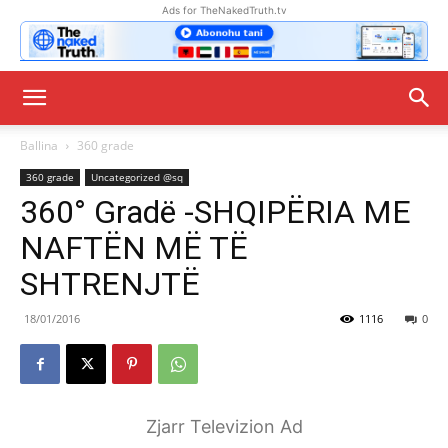
Ads for TheNakedTruth.tv
Ballina
360 grade
360 grade
Uncategorized @sq
360° Gradë -SHQIPËRIA ME
NAFTËN MË TË
SHTRENJTË
18/01/2016
1116
0
Zjarr Televizion Ad