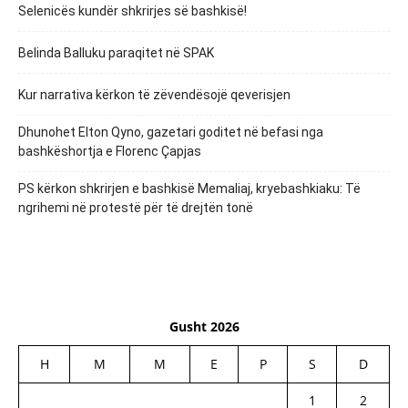
Selenicës kundër shkrirjes së bashkisë!
Belinda Balluku paraqitet në SPAK
Kur narrativa kërkon të zëvendësojë qeverisjen
Dhunohet Elton Qyno, gazetari goditet në befasi nga
bashkëshortja e Florenc Çapjas
PS kërkon shkrirjen e bashkisë Memaliaj, kryebashkiaku: Të
ngrihemi në protestë për të drejtën tonë
Gusht 2026
H
M
M
E
P
S
D
1
2