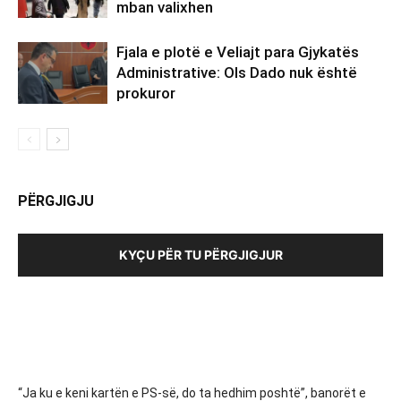
mban valixhen
Fjala e plotë e Veliajt para Gjykatës
Administrative: Ols Dado nuk është
prokuror
PËRGJIGJU
KYÇU PËR TU PËRGJIGJUR
“Ja ku e keni kartën e PS-së, do ta hedhim poshtë”, banorët e