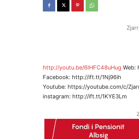
Zjar
http://youtu.be/6IHFC48uHug
Web: ht
Facebook: http://ift.tt/1Nj96ih
Youtube: https://youtube.com/c/Zjar
instagram: http://ift.tt/1KYE3Lm
Z