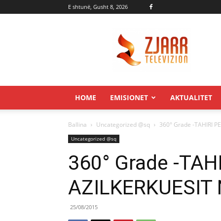
E shtunë, Gusht 8, 2026
Zjarr.tv
HOME
EMISIONET
AKTUALITET
Ballina
Uncategorized @sq
360° Grade -TAHIRI P
Uncategorized @sq
360° Grade -TAH
AZILKERKUESIT
25/08/2015