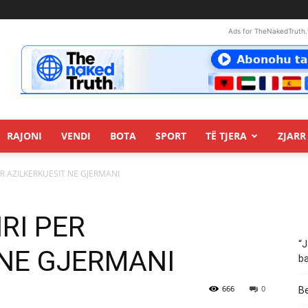
Ads for TheNakedTruth.
RAJONI
VENDI
BOTA
SPORT
TË TJERA
ZJARR 
ER AZILKERKUESIT NE GJERMANI
IRI PER
“J
 NE GJERMANI
ba
666
0
Be