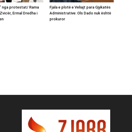
n” nga protestat/ Rama
Fjala e plotë e Veliajt para Gjykatës
Zvicër, Ermal Dredha i
Administrative: Ols Dado nuk është
en
prokuror