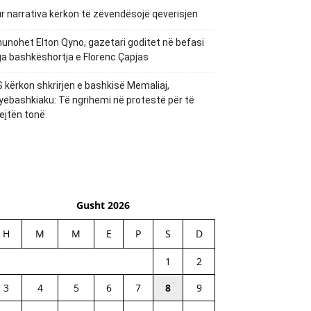
r narrativa kërkon të zëvendësojë qeverisjen
unohet Elton Qyno, gazetari goditet në befasi
a bashkëshortja e Florenc Çapjas
 kërkon shkrirjen e bashkisë Memaliaj,
yebashkiaku: Të ngrihemi në protestë për të
ejtën tonë
Gusht 2026
H
M
M
E
P
S
D
1
2
3
4
5
6
7
8
9