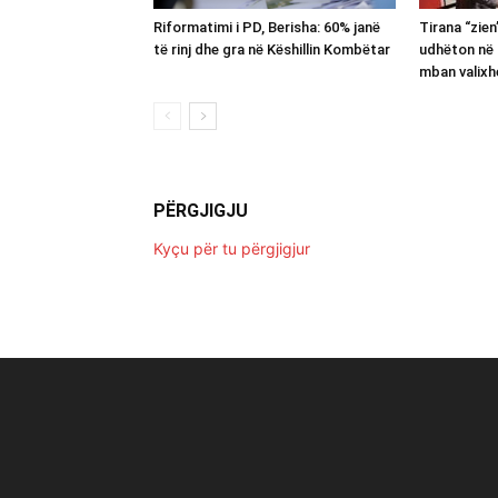
Riformatimi i PD, Berisha: 60% janë
Tirana “zie
të rinj dhe gra në Këshillin Kombëtar
udhëton në 
mban valixh
PËRGJIGJU
Kyçu për tu përgjigjur