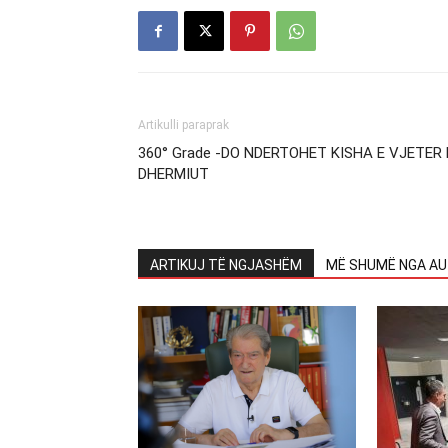
Artikulli paraprak
360° Grade -DO NDERTOHET KISHA E VJETER 
DHERMIUT
ARTIKUJ TË NGJASHËM
MË SHUMË NGA AU