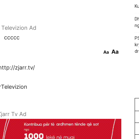
Ku
Dh
ng
r Televizion Ad
ccccc
PS
kr
Aa
dr
Aa
tp://zjarr.tv/
rTelevizion
jarr Tv Ad