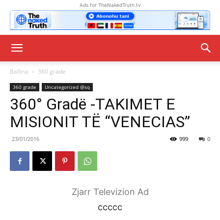
Ads for TheNakedTruth.tv
Ballina
360 grade
360 grade
Uncategorized @sq
360° Gradë -TAKIMET E
MISIONIT TË “VENECIAS”
23/01/2016
999
0
Zjarr Televizion Ad
ccccc