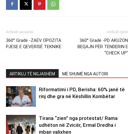
Artikulli paraprak
Artikulli tjetër
360° Gradë -ZAEV OPOZITA
360° Gradë -PD AKUZON
PJESE E QEVERISË TEKNIKE
BEQAJN PËR TENDERIN E
“CHECK UP”
ARTIKUJ TË NGJASHËM
MË SHUMË NGA AUTORI
Riformatimi i PD, Berisha: 60% janë të
rinj dhe gra në Këshillin Kombëtar
Tirana “zien” nga protestat/ Rama
udhëton në Zvicër, Ermal Dredha i
mban valixhen