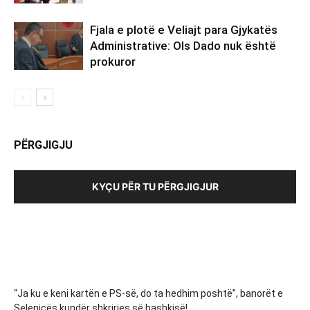
Fjala e plotë e Veliajt para Gjykatës
Administrative: Ols Dado nuk është
prokuror
PËRGJIGJU
KYÇU PËR TU PËRGJIGJUR
“Ja ku e keni kartën e PS-së, do ta hedhim poshtë”, banorët e
Selenicës kundër shkrirjes së bashkisë!