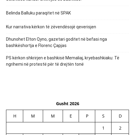
Belinda Balluku paraqitet në SPAK
Kur narrativa kërkon të zëvendësojë qeverisjen
Dhunohet Elton Qyno, gazetari goditet në befasi nga
bashkëshortja e Florenc Çapjas
PS kërkon shkrirjen e bashkisë Memaliaj, kryebashkiaku: Të
ngrihemi në protestë për të drejtën tonë
Gusht 2026
H
M
M
E
P
S
D
1
2