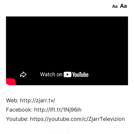
Aa
Aa
Web: http://zjarr.tv/
Facebook: http://ift.tt/1Nj96ih
Youtube: https://youtube.com/c/ZjarrTelevizion