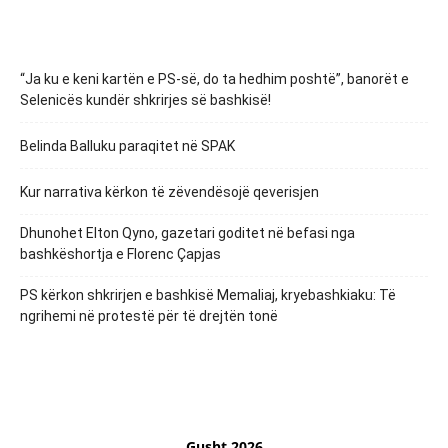
“Ja ku e keni kartën e PS-së, do ta hedhim poshtë”, banorët e
Selenicës kundër shkrirjes së bashkisë!
Belinda Balluku paraqitet në SPAK
Kur narrativa kërkon të zëvendësojë qeverisjen
Dhunohet Elton Qyno, gazetari goditet në befasi nga
bashkëshortja e Florenc Çapjas
PS kërkon shkrirjen e bashkisë Memaliaj, kryebashkiaku: Të
ngrihemi në protestë për të drejtën tonë
Gusht 2026