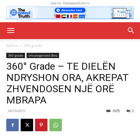
Ads for TheNakedTruth.tv
Ballina
360 grade
360 grade
Uncategorized @sq
360° Grade – TE DIELËN
NDRYSHON ORA, AKREPAT
ZHVENDOSEN NJË ORË
MBRAPA
24/10/2015
1075
0