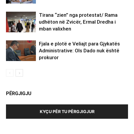
Tirana “zien” nga protestat/ Rama
udhëton në Zvicër, Ermal Dredha i
mban valixhen
Fjala e plotë e Veliajt para Gjykatës
Administrative: Ols Dado nuk është
prokuror
PËRGJIGJU
KYÇU PËR TU PËRGJIGJUR