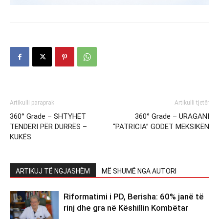
Artikulli paraprak
Artikulli tjetër
360° Grade – SHTYHET
360° Grade – URAGANI
TENDERI PËR DURRËS –
“PATRICIA” GODET MEKSIKËN
KUKËS
ARTIKUJ TË NGJASHËM
MË SHUMË NGA AUTORI
Riformatimi i PD, Berisha: 60% janë të
rinj dhe gra në Këshillin Kombëtar