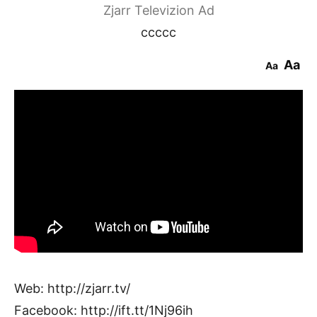
Zjarr Televizion Ad
ccccc
Aa
Aa
Web: http://zjarr.tv/
Facebook: http://ift.tt/1Nj96ih