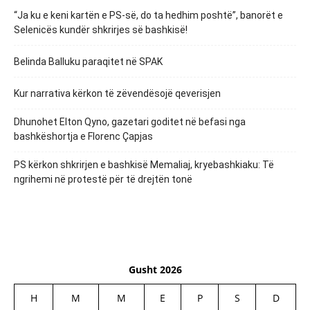
“Ja ku e keni kartën e PS-së, do ta hedhim poshtë”, banorët e
Selenicës kundër shkrirjes së bashkisë!
Belinda Balluku paraqitet në SPAK
Kur narrativa kërkon të zëvendësojë qeverisjen
Dhunohet Elton Qyno, gazetari goditet në befasi nga
bashkëshortja e Florenc Çapjas
PS kërkon shkrirjen e bashkisë Memaliaj, kryebashkiaku: Të
ngrihemi në protestë për të drejtën tonë
Gusht 2026
H
M
M
E
P
S
D