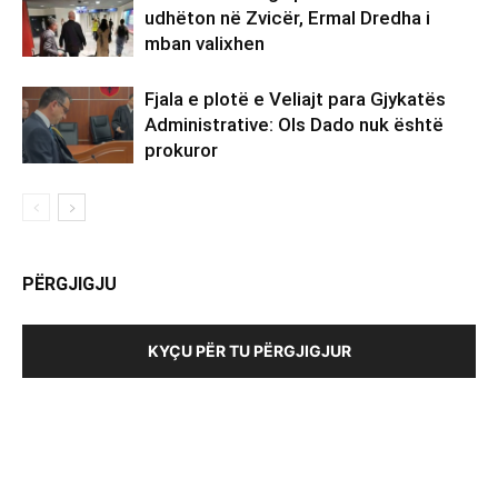
udhëton në Zvicër, Ermal Dredha i
mban valixhen
Fjala e plotë e Veliajt para Gjykatës
Administrative: Ols Dado nuk është
prokuror
PËRGJIGJU
KYÇU PËR TU PËRGJIGJUR