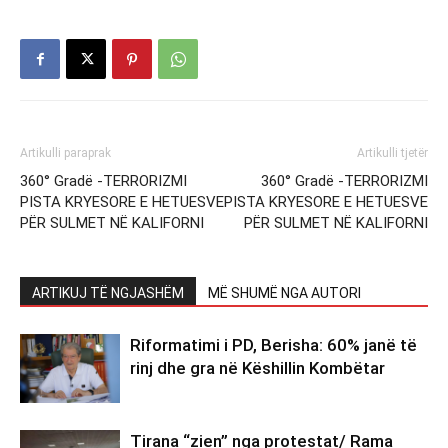
Artikulli paraprak
Artikulli tjetër
360° Gradë -TERRORIZMI
360° Gradë -TERRORIZMI
PISTA KRYESORE E HETUESVE
PISTA KRYESORE E HETUESVE
PËR SULMET NË KALIFORNI
PËR SULMET NË KALIFORNI
ARTIKUJ TË NGJASHËM
MË SHUMË NGA AUTORI
Riformatimi i PD, Berisha: 60% janë të
rinj dhe gra në Këshillin Kombëtar
Tirana “zien” nga protestat/ Rama