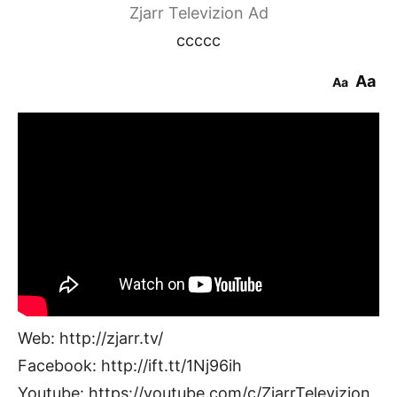
Zjarr Televizion Ad
ccccc
Aa
Aa
Web: http://zjarr.tv/
Facebook: http://ift.tt/1Nj96ih
Youtube: https://youtube.com/c/ZjarrTelevizion