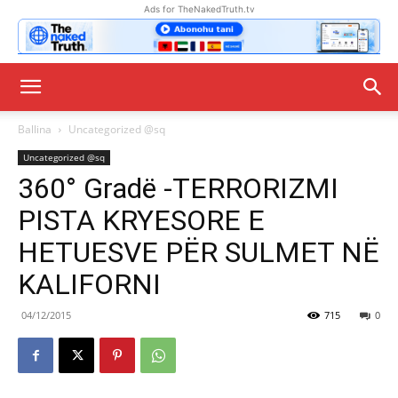
Ads for TheNakedTruth.tv
Ballina
Uncategorized @sq
Uncategorized @sq
360° Gradë -TERRORIZMI
PISTA KRYESORE E
HETUESVE PËR SULMET NË
KALIFORNI
04/12/2015
715
0